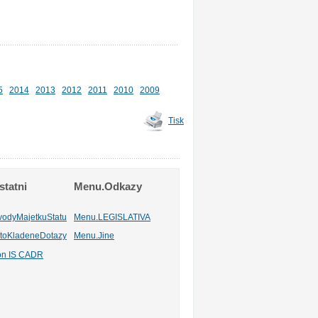
5
2014
2013
2012
2011
2010
2009
Tisk
tatni
Menu.Odkazy
vodyMajetkuStatu
Menu.LEGISLATIVA
toKladeneDotazy
Menu.Jine
ion IS CADR