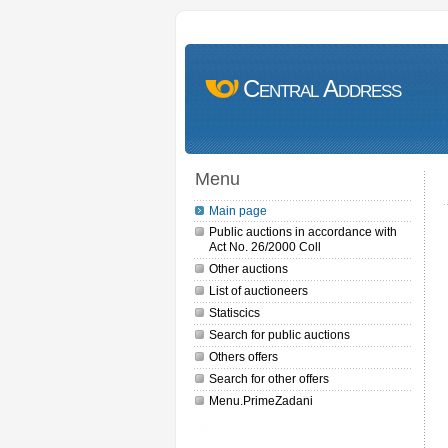
Central Address
Menu
Main page
Public auctions in accordance with
Act No. 26/2000 Coll
Other auctions
List of auctioneers
Statiscics
Search for public auctions
Others offers
Search for other offers
Menu.PrimeZadani