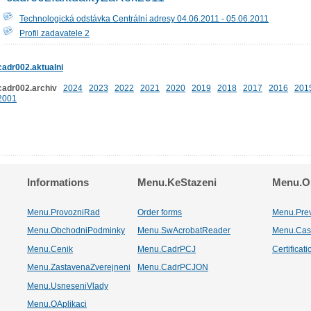
Technologická odstávka Centrální adresy 04.06.2011 - 05.06.2011
Profil zadavatele 2
cadr002.aktualni
cadr002.archiv
2024
2023
2022
2021
2020
2019
2018
2017
2016
201
2001
Informations
Menu.KeStazeni
Menu.Os
Menu.ProvozniRad
Order forms
Menu.Pre
Menu.ObchodniPodminky
Menu.SwAcrobatReader
Menu.Cas
Menu.Cenik
Menu.CadrPCJ
Certificat
Menu.ZastavenaZverejneni
Menu.CadrPCJON
Menu.UsneseniVlady
Menu.OAplikaci