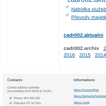
Nabídka služeb
Převody majetk
cadr002.aktualni
cadr002.archiv
2016
2015
201
Contacts
Informations
Central address operator
Menu.ProvozniRad
(on workdays from 08.00 to 15.00.)
Menu.ObchodniPodmink
Phone: 954 406 285
Menu.Cenik
Data box ČP: kr7cdry