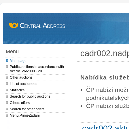
Central Address
cadr002.nad
Menu
Main page
Public auctions in accordance with
Act No. 26/2000 Coll
Nabídka služe
Other auctions
List of auctioneers
ČP nabízí možn
Statiscics
Search for public auctions
podnikatelských
Others offers
ČP nabízí služb
Search for other offers
Menu.PrimeZadani
cadr002.akt