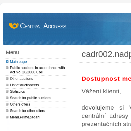
Central Address
cadr002.nad
Menu
Main page
Public auctions in accordance with
Act No. 26/2000 Coll
Dostupnost me
Other auctions
List of auctioneers
Vážení klienti,
Statiscics
Search for public auctions
Others offers
dovolujeme si 
Search for other offers
centrální adres
Menu.PrimeZadani
prezentačních st