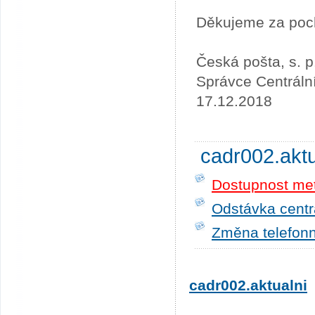
Děkujeme za poc
Česká pošta, s. p
Správce Centráln
17.12.2018
cadr002.akt
Dostupnost me
Odstávka centrá
Změna telefonn
cadr002.aktualni