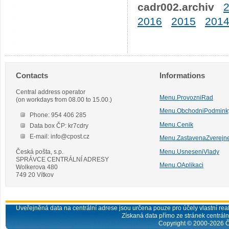
cadr002.archiv
2016
2015
201
Contacts
Informations
Central address operator
Menu.ProvozniRad
(on workdays from 08.00 to 15.00.)
Menu.ObchodniPodmink
Phone: 954 406 285
Menu.Cenik
Data box ČP: kr7cdry
E-mail: info@cpost.cz
Menu.ZastavenaZverejn
Česká pošta, s.p.
Menu.UsneseniVlady
SPRÁVCE CENTRÁLNÍ ADRESY
Menu.OAplikaci
Wolkerova 480
749 20 Vítkov
Uveřejněná data na centrální adrese jsou určena pouze pro účely vlastní real
Získaná data přímo ze stránek centrální
Copyright © 2000-
2026
Č