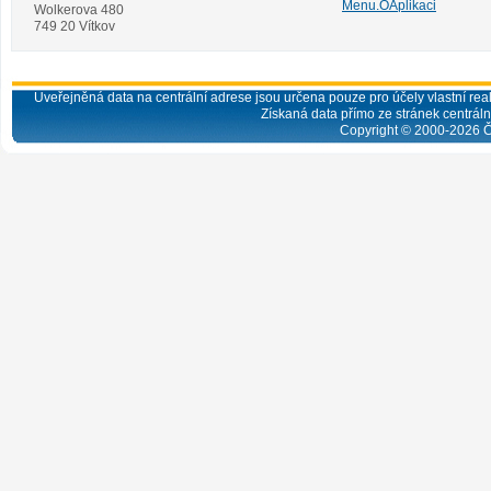
Menu.OAplikaci
Wolkerova 480
749 20 Vítkov
Uveřejněná data na centrální adrese jsou určena pouze pro účely vlastní real
Získaná data přímo ze stránek centrální
Copyright © 2000-
2026
Č