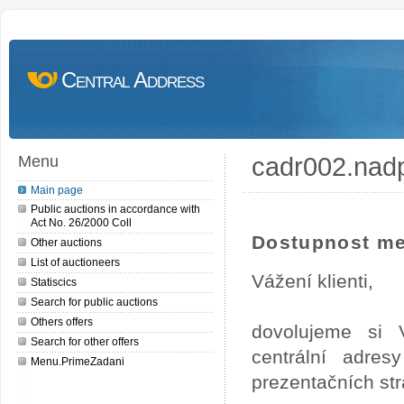
Central Address
cadr002.nad
Menu
Main page
Public auctions in accordance with
Act No. 26/2000 Coll
Dostupnost me
Other auctions
List of auctioneers
Vážení klienti,
Statiscics
Search for public auctions
Others offers
dovolujeme si 
Search for other offers
centrální adre
Menu.PrimeZadani
prezentačních st