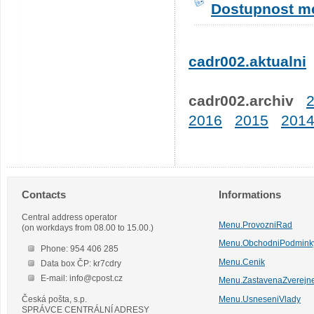
Dostupnost me
cadr002.aktualni
cadr002.archiv
2016
2015
201
Contacts
Informations
Central address operator
Menu.ProvozniRad
(on workdays from 08.00 to 15.00.)
Menu.ObchodniPodmink
Phone: 954 406 285
Menu.Cenik
Data box ČP: kr7cdry
E-mail: info@cpost.cz
Menu.ZastavenaZverejn
Česká pošta, s.p.
Menu.UsneseniVlady
SPRÁVCE CENTRÁLNÍ ADRESY