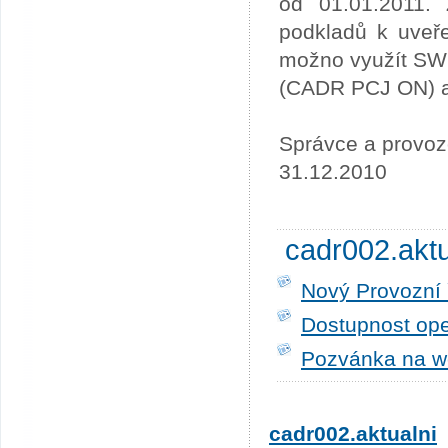
od 01.01.2011. 
podkladů k uveře
možno využít SW
(CADR PCJ ON) a 
Správce a provoz
31.12.2010
cadr002.akt
Nový Provozní 
Dostupnost ope
Pozvánka na w
cadr002.aktualni