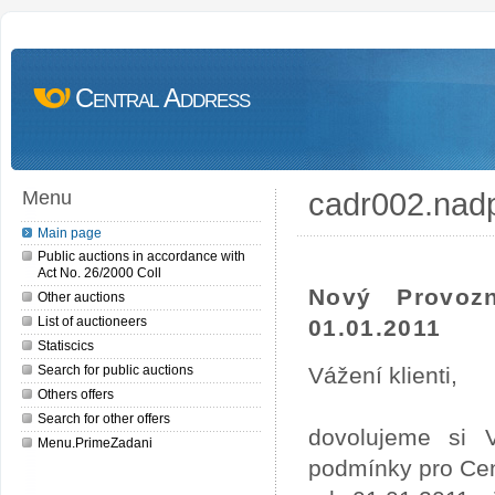
Central Address
cadr002.nad
Menu
Main page
Public auctions in accordance with
Act No. 26/2000 Coll
Nový Provoz
Other auctions
List of auctioneers
01.01.2011
Statiscics
Search for public auctions
Vážení klienti,
Others offers
Search for other offers
dovolujeme si 
Menu.PrimeZadani
podmínky pro Cen