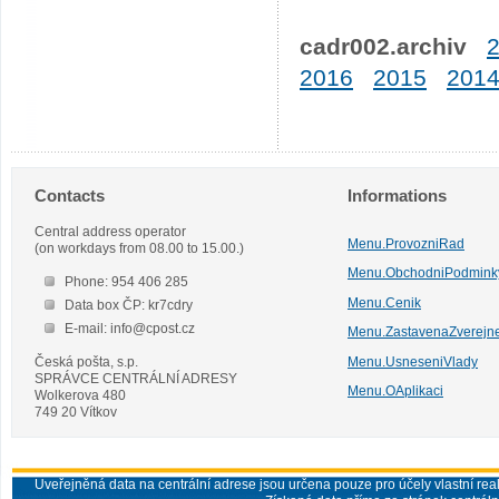
cadr002.archiv
2016
2015
201
Contacts
Informations
Central address operator
Menu.ProvozniRad
(on workdays from 08.00 to 15.00.)
Menu.ObchodniPodmink
Phone: 954 406 285
Menu.Cenik
Data box ČP: kr7cdry
E-mail: info@cpost.cz
Menu.ZastavenaZverejn
Česká pošta, s.p.
Menu.UsneseniVlady
SPRÁVCE CENTRÁLNÍ ADRESY
Menu.OAplikaci
Wolkerova 480
749 20 Vítkov
Uveřejněná data na centrální adrese jsou určena pouze pro účely vlastní real