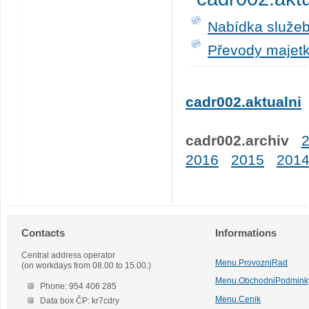
Nabídka služeb
Převody majetk
cadr002.aktualni
cadr002.archiv
2016
2015
201
Contacts
Informations
Central address operator
Menu.ProvozniRad
(on workdays from 08.00 to 15.00.)
Menu.ObchodniPodmink
Phone: 954 406 285
Menu.Cenik
Data box ČP: kr7cdry