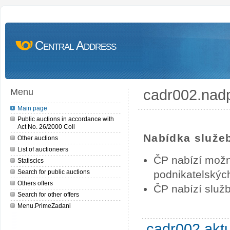
Central Address
cadr002.nad
Menu
Main page
Public auctions in accordance with
Act No. 26/2000 Coll
Nabídka služe
Other auctions
List of auctioneers
ČP nabízí možn
Statiscics
Search for public auctions
podnikatelských
Others offers
ČP nabízí služb
Search for other offers
Menu.PrimeZadani
cadr002.akt