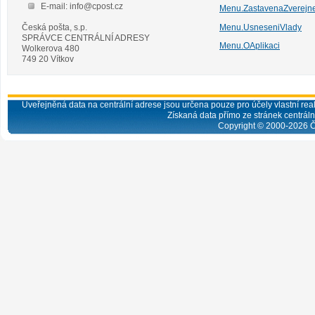
E-mail: info@cpost.cz
Menu.ZastavenaZverejn
Česká pošta, s.p.
Menu.UsneseniVlady
SPRÁVCE CENTRÁLNÍ ADRESY
Menu.OAplikaci
Wolkerova 480
749 20 Vítkov
Uveřejněná data na centrální adrese jsou určena pouze pro účely vlastní real
Získaná data přímo ze stránek centrální
Copyright © 2000-
2026
Č