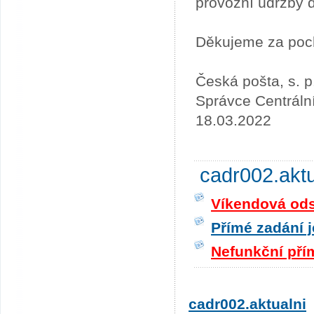
provozní údržby 
Děkujeme za poc
Česká pošta, s. p
Správce Centráln
18.03.2022
cadr002.akt
Víkendová odst
Přímé zadání j
Nefunkční pří
cadr002.aktualni