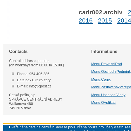
cadr002.archiv
2016
2015
201
Contacts
Informations
Central address operator
Menu.ProvozniRad
(on workdays from 08.00 to 15.00.)
Menu.ObchodniPodmink
Phone: 954 406 285
Menu.Cenik
Data box ČP: kr7cdry
E-mail: info@cpost.cz
Menu.ZastavenaZverejn
Česká pošta, s.p.
Menu.UsneseniVlady
SPRÁVCE CENTRÁLNÍ ADRESY
Menu.OAplikaci
Wolkerova 480
749 20 Vítkov
Uveřejněná data na centrální adrese jsou určena pouze pro účely vlastní real