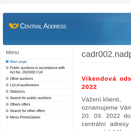
Central Address
cadr002.nad
Menu
Main page
Public auctions in accordance with
Act No. 26/2000 Coll
Víkendová ods
Other auctions
List of auctioneers
2022
Statiscics
Search for public auctions
Vážení klienti,
Others offers
oznamujeme Vám,
Search for other offers
20. 03. 2022 do
Menu.PrimeZadani
centrální adres