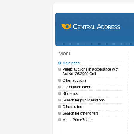
Central Address
Menu
Main page
Public auctions in accordance with
Act No. 26/2000 Coll
Other auctions
List of auctioneers
Statiscics
Search for public auctions
Others offers
Search for other offers
Menu.PrimeZadani