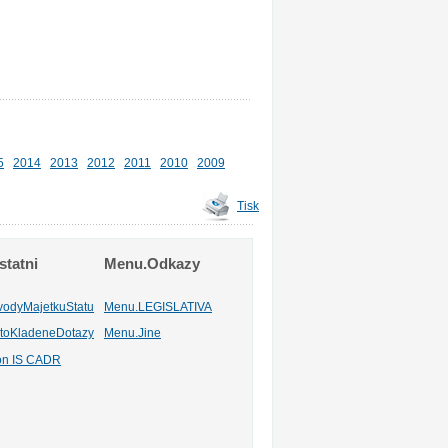
5
2014
2013
2012
2011
2010
2009
Tisk
tatni
Menu.Odkazy
vodyMajetkuStatu
Menu.LEGISLATIVA
toKladeneDotazy
Menu.Jine
ion IS CADR