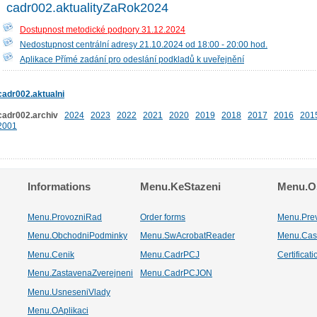
cadr002.aktualityZaRok2024
Dostupnost metodické podpory 31.12.2024
Nedostupnost centrální adresy 21.10.2024 od 18:00 - 20:00 hod.
Aplikace Přímé zadání pro odeslání podkladů k uveřejnění
cadr002.aktualni
cadr002.archiv
2024
2023
2022
2021
2020
2019
2018
2017
2016
201
2001
Informations
Menu.KeStazeni
Menu.Os
Menu.ProvozniRad
Order forms
Menu.Pre
Menu.ObchodniPodminky
Menu.SwAcrobatReader
Menu.Cas
Menu.Cenik
Menu.CadrPCJ
Certificat
Menu.ZastavenaZverejneni
Menu.CadrPCJON
Menu.UsneseniVlady
Menu.OAplikaci