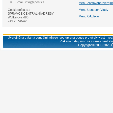
E-mail: info@cpost.cz
Menu.ZastavenaZverejn
Česká pošta, s.p.
Menu.UsneseniVlady
SPRÁVCE CENTRÁLNÍ ADRESY
Menu.OAplikaci
Wolkerova 480
749 20 Vítkov
Uveřejněná data na centrální adrese jsou určena pouze pro účely vlastní real
Získaná data přímo ze stránek centrální
Copyright © 2000-
2026
Č