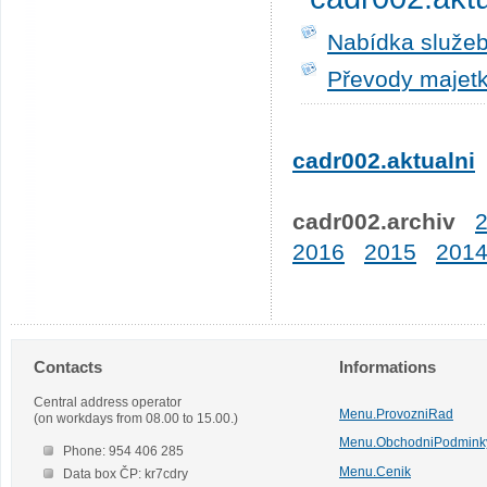
Nabídka služeb
Převody majetk
cadr002.aktualni
cadr002.archiv
2016
2015
201
Contacts
Informations
Central address operator
Menu.ProvozniRad
(on workdays from 08.00 to 15.00.)
Menu.ObchodniPodmink
Phone: 954 406 285
Menu.Cenik
Data box ČP: kr7cdry