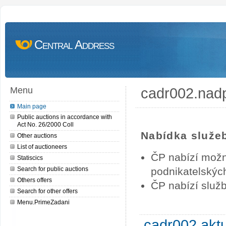
Central Address
cadr002.nad
Menu
Main page
Public auctions in accordance with
Act No. 26/2000 Coll
Nabídka služe
Other auctions
List of auctioneers
ČP nabízí možn
Statiscics
Search for public auctions
podnikatelských
Others offers
ČP nabízí služb
Search for other offers
Menu.PrimeZadani
cadr002.akt