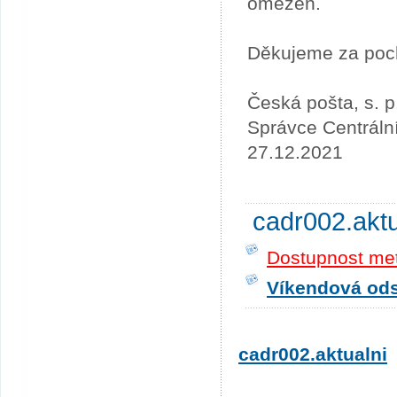
omezen.
Děkujeme za poc
Česká pošta, s. p
Správce Centráln
27.12.2021
cadr002.akt
Dostupnost me
Víkendová odst
cadr002.aktualni