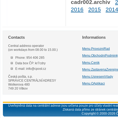
cadr002.archiv
2016
2015
201
Contacts
Informations
Central address operator
Menu.ProvozniRad
(on workdays from 08.00 to 15.00.)
Menu.ObchodniPodmink
Phone: 954 406 285
Menu.Cenik
Data box ČP: kr7cdry
E-mail: info@cpost.cz
Menu.ZastavenaZverejn
Česká pošta, s.p.
Menu.UsneseniVlady
SPRÁVCE CENTRÁLNÍ ADRESY
Menu.OAplikaci
Wolkerova 480
749 20 Vítkov
Uveřejněná data na centrální adrese jsou určena pouze pro účely vlastní real
Získaná data přímo ze stránek centrální
Copyright © 2000-
2026
Č