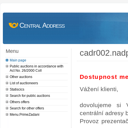
Central Address
cadr002.nad
Menu
Main page
Public auctions in accordance with
Act No. 26/2000 Coll
Dostupnost me
Other auctions
List of auctioneers
Vážení klienti,
Statiscics
Search for public auctions
Others offers
dovolujeme si 
Search for other offers
centrální adresy
Menu.PrimeZadani
Provoz prezentač