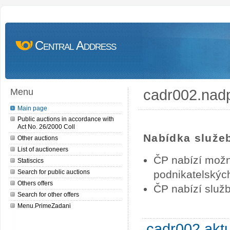
Central Address
cadr002.nad
Menu
Main page
Public auctions in accordance with
Act No. 26/2000 Coll
Nabídka služe
Other auctions
List of auctioneers
ČP nabízí možn
Statiscics
Search for public auctions
podnikatelských
Others offers
ČP nabízí služb
Search for other offers
Menu.PrimeZadani
cadr002.akt