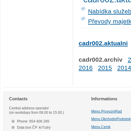
Nabídka služeb
Převody majetk
cadr002.aktualni
cadr002.archiv
2016
2015
201
Contacts
Informations
Central address operator
Menu.ProvozniRad
(on workdays from 08.00 to 15.00.)
Menu.ObchodniPodmink
Phone: 954 406 285
Menu.Cenik
Data box ČP: kr7cdry