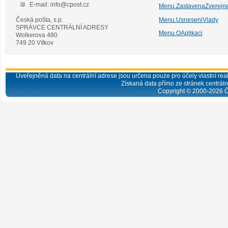
E-mail: info@cpost.cz
Menu.ZastavenaZverejn
Česká pošta, s.p.
Menu.UsneseniVlady
SPRÁVCE CENTRÁLNÍ ADRESY
Menu.OAplikaci
Wolkerova 480
749 20 Vítkov
Uveřejněná data na centrální adrese jsou určena pouze pro účely vlastní real
Získaná data přímo ze stránek centrální
Copyright © 2000-
2026
Č