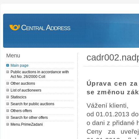
Central Address
cadr002.nad
Menu
Main page
Public auctions in accordance with
Act No. 26/2000 Coll
Úprava cen za 
Other auctions
List of auctioneers
se změnou zák
Statiscics
Search for public auctions
Vážení klienti,
Others offers
od 01.01.2013 do
Search for other offers
o dani z přidané
Menu.PrimeZadani
Ceny za uveře