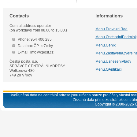
Contacts
Informations
Central address operator
Menu.ProvozniRad
(on workdays from 08.00 to 15.00.)
Menu.ObchodniPodmink
Phone: 954 406 285
Menu.Cenik
Data box ČP: kr7cdry
E-mail: info@cpost.cz
Menu.ZastavenaZverejn
Česká pošta, s.p.
Menu.UsneseniVlady
SPRÁVCE CENTRÁLNÍ ADRESY
Menu.OAplikaci
Wolkerova 480
749 20 Vítkov
Uveřejněná data na centrální adrese jsou určena pouze pro účely vlastní real
Získaná data přímo ze stránek centrální
Copyright © 2000-
2026
Č