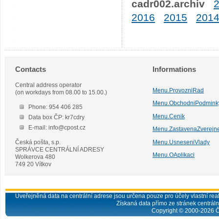
cadr002.archiv
2016
2015
201
Contacts
Informations
Central address operator
Menu.ProvozniRad
(on workdays from 08.00 to 15.00.)
Menu.ObchodniPodmink
Phone: 954 406 285
Menu.Cenik
Data box ČP: kr7cdry
E-mail: info@cpost.cz
Menu.ZastavenaZverejn
Česká pošta, s.p.
Menu.UsneseniVlady
SPRÁVCE CENTRÁLNÍ ADRESY
Menu.OAplikaci
Wolkerova 480
749 20 Vítkov
Uveřejněná data na centrální adrese jsou určena pouze pro účely vlastní real
Získaná data přímo ze stránek centrální
Copyright © 2000-
2026
Č