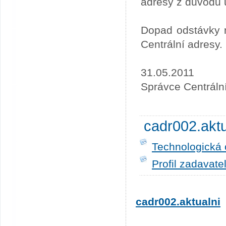
adresy z důvodu 
Dopad odstávky n
Centrální adresy.
31.05.2011
Správce Centráln
cadr002.akt
Technologická 
Profil zadavate
cadr002.aktualni