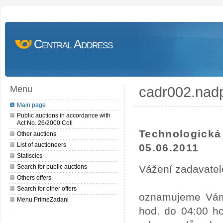
Central Address
cadr002.nad
Menu
Main page
Public auctions in accordance with
Act No. 26/2000 Coll
Technologick
Other auctions
List of auctioneers
05.06.2011
Statiscics
Search for public auctions
Vážení zadavatel
Others offers
Search for other offers
oznamujeme Vám,
Menu.PrimeZadani
hod. do 04:00 ho