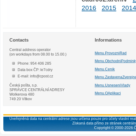
2016
2015
201
Contacts
Informations
Central address operator
Menu.ProvozniRad
(on workdays from 08.00 to 15.00.)
Menu.ObchodniPodmink
Phone: 954 406 285
Menu.Cenik
Data box ČP: kr7cdry
E-mail: info@cpost.cz
Menu.ZastavenaZverejn
Česká pošta, s.p.
Menu.UsneseniVlady
SPRÁVCE CENTRÁLNÍ ADRESY
Menu.OAplikaci
Wolkerova 480
749 20 Vítkov
Uveřejněná data na centrální adrese jsou určena pouze pro účely vlastní real
Získaná data přímo ze stránek centrální
Copyright © 2000-
2026
Č