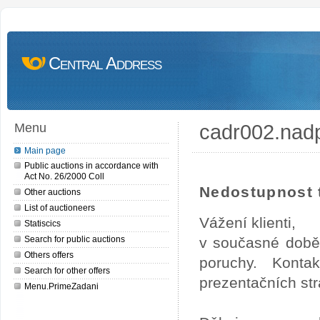
Central Address
cadr002.nad
Menu
Main page
Public auctions in accordance with
Act No. 26/2000 Coll
Nedostupnost t
Other auctions
List of auctioneers
Vážení klienti,
Statiscics
Search for public auctions
v současné době
Others offers
poruchy. Konta
Search for other offers
prezentačních str
Menu.PrimeZadani