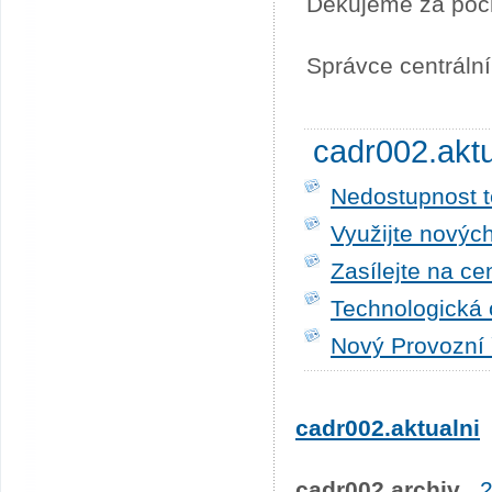
Děkujeme za poc
Správce centráln
cadr002.akt
Nedostupnost t
Využijte novýc
Zasílejte na ce
Technologická 
Nový Provozní 
cadr002.aktualni
cadr002.archiv