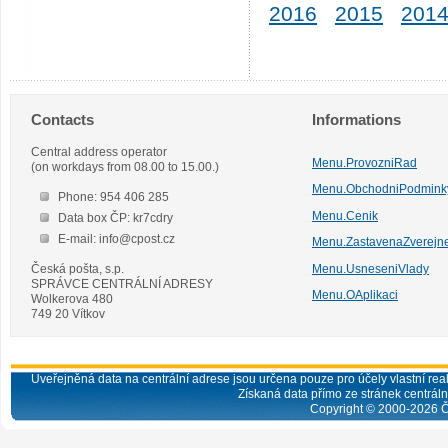
2016
2015
201
Contacts
Informations
Central address operator
Menu.ProvozniRad
(on workdays from 08.00 to 15.00.)
Menu.ObchodniPodmink
Phone: 954 406 285
Menu.Cenik
Data box ČP: kr7cdry
E-mail: info@cpost.cz
Menu.ZastavenaZverejn
Česká pošta, s.p.
Menu.UsneseniVlady
SPRÁVCE CENTRÁLNÍ ADRESY
Menu.OAplikaci
Wolkerova 480
749 20 Vítkov
Uveřejněná data na centrální adrese jsou určena pouze pro účely vlastní real
Získaná data přímo ze stránek centrální
Copyright © 2000-
2026
Č