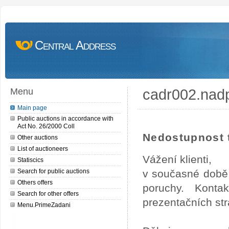
Central Address
cadr002.nad
Menu
Main page
Public auctions in accordance with
Act No. 26/2000 Coll
Nedostupnost t
Other auctions
List of auctioneers
Vážení klienti,
Statiscics
Search for public auctions
v současné době 
Others offers
poruchy. Konta
Search for other offers
prezentačních str
Menu.PrimeZadani