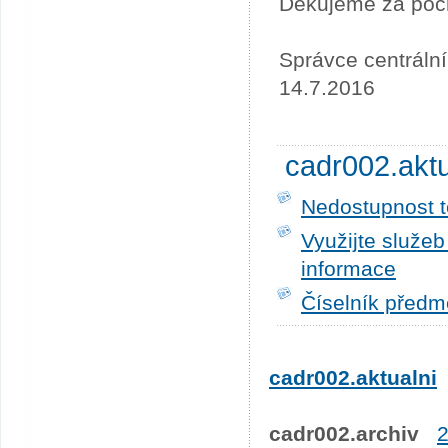
Děkujeme za poc
Správce centráln
14.7.2016
cadr002.akt
Nedostupnost t
Využijte služe
informace
Číselník předm
cadr002.aktualni
cadr002.archiv