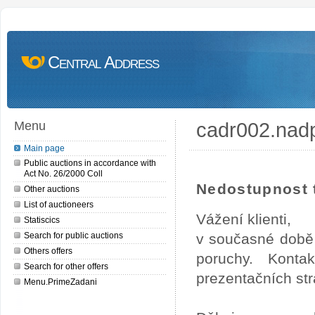
Central Address
cadr002.nad
Menu
Main page
Public auctions in accordance with
Act No. 26/2000 Coll
Nedostupnost t
Other auctions
List of auctioneers
Vážení klienti,
Statiscics
Search for public auctions
v současné době 
Others offers
poruchy. Konta
Search for other offers
prezentačních str
Menu.PrimeZadani