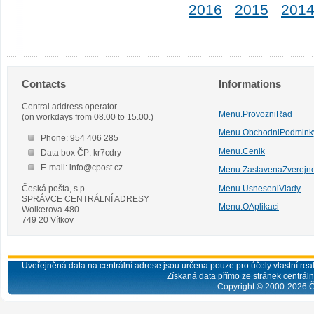
2016
2015
201
Contacts
Informations
Central address operator
Menu.ProvozniRad
(on workdays from 08.00 to 15.00.)
Menu.ObchodniPodmink
Phone: 954 406 285
Menu.Cenik
Data box ČP: kr7cdry
E-mail: info@cpost.cz
Menu.ZastavenaZverejn
Česká pošta, s.p.
Menu.UsneseniVlady
SPRÁVCE CENTRÁLNÍ ADRESY
Menu.OAplikaci
Wolkerova 480
749 20 Vítkov
Uveřejněná data na centrální adrese jsou určena pouze pro účely vlastní real
Získaná data přímo ze stránek centrální
Copyright © 2000-
2026
Č