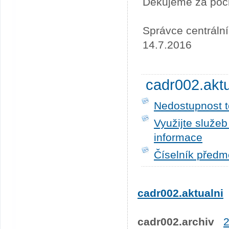
Děkujeme za poc
Správce centráln
14.7.2016
cadr002.akt
Nedostupnost t
Využijte služe
informace
Číselník předm
cadr002.aktualni
cadr002.archiv