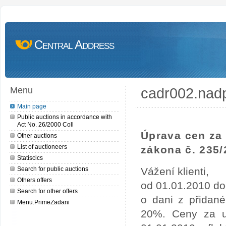
Central Address
cadr002.nad
Menu
Main page
Public auctions in accordance with
Act No. 26/2000 Coll
Úprava cen za 
Other auctions
List of auctioneers
zákona č. 235/
Statiscics
Search for public auctions
Vážení klienti,
Others offers
od 01.01.2010 do
Search for other offers
o dani z přidan
Menu.PrimeZadani
20%. Ceny za uv