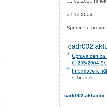
01.01.2010 refle
22.12.2009
Správce a provoz
cadr002.akt
Úprava cen za 
č. 235/2004 Sb
Informace k ná
schránek
cadr002.aktualni