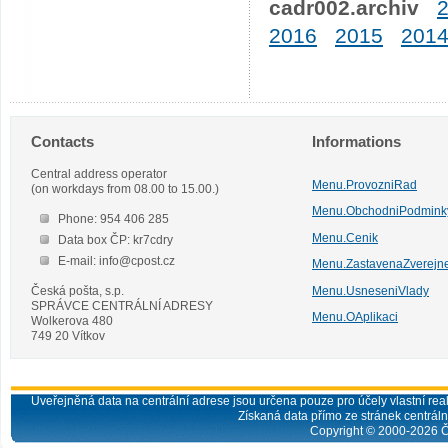
cadr002.archiv
2016
2015
201
Contacts
Informations
Central address operator
Menu.ProvozniRad
(on workdays from 08.00 to 15.00.)
Menu.ObchodniPodmink
Phone: 954 406 285
Menu.Cenik
Data box ČP: kr7cdry
E-mail: info@cpost.cz
Menu.ZastavenaZverejn
Česká pošta, s.p.
Menu.UsneseniVlady
SPRÁVCE CENTRÁLNÍ ADRESY
Menu.OAplikaci
Wolkerova 480
749 20 Vítkov
Uveřejněná data na centrální adrese jsou určena pouze pro účely vlastní real
Získaná data přímo ze stránek centrální
Copyright © 2000-
2026
Č