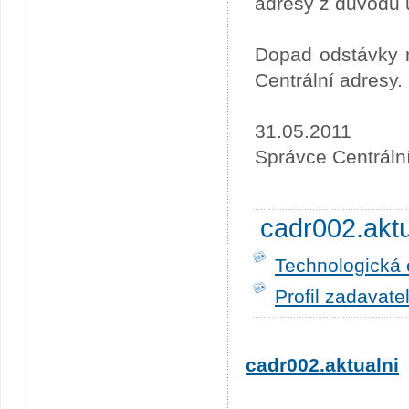
adresy z důvodu 
Dopad odstávky n
Centrální adresy.
31.05.2011
Správce Centráln
cadr002.akt
Technologická 
Profil zadavate
cadr002.aktualni