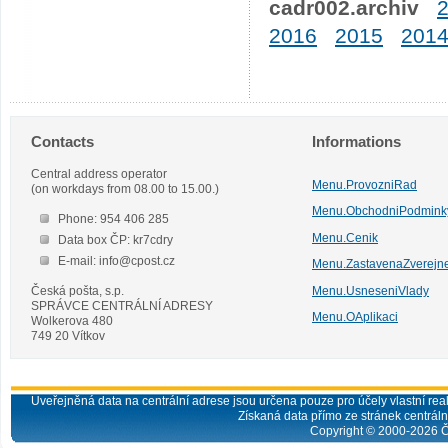
cadr002.archiv
2016
2015
201
Contacts
Informations
Central address operator
Menu.ProvozniRad
(on workdays from 08.00 to 15.00.)
Menu.ObchodniPodmink
Phone: 954 406 285
Menu.Cenik
Data box ČP: kr7cdry
E-mail: info@cpost.cz
Menu.ZastavenaZverejn
Česká pošta, s.p.
Menu.UsneseniVlady
SPRÁVCE CENTRÁLNÍ ADRESY
Menu.OAplikaci
Wolkerova 480
749 20 Vítkov
Uveřejněná data na centrální adrese jsou určena pouze pro účely vlastní real
Získaná data přímo ze stránek centrální
Copyright © 2000-
2026
Č