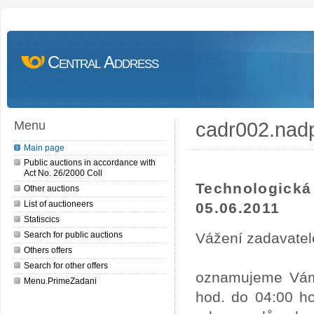
Central Address
cadr002.nad
Menu
Main page
Public auctions in accordance with
Act No. 26/2000 Coll
Technologick
Other auctions
List of auctioneers
05.06.2011
Statiscics
Search for public auctions
Vážení zadavatel
Others offers
Search for other offers
oznamujeme Vám,
Menu.PrimeZadani
hod. do 04:00 ho