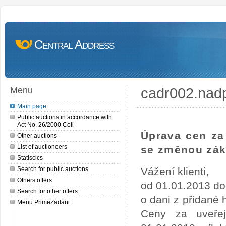
Central Address
cadr002.nad
Menu
Main page
Public auctions in accordance with
Act No. 26/2000 Coll
Úprava cen za 
Other auctions
List of auctioneers
se změnou zák
Statiscics
Search for public auctions
Vážení klienti,
Others offers
od 01.01.2013 do
Search for other offers
o dani z přidané
Menu.PrimeZadani
Ceny za uveře