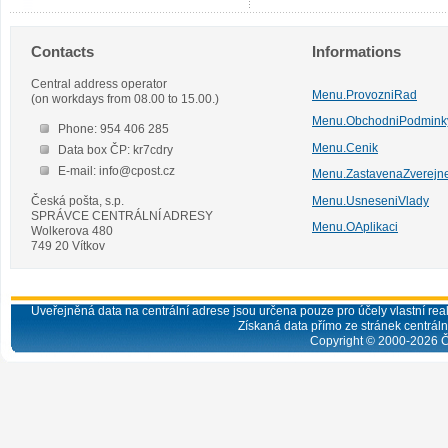
Contacts
Informations
Central address operator
Menu.ProvozniRad
(on workdays from 08.00 to 15.00.)
Menu.ObchodniPodmink
Phone: 954 406 285
Menu.Cenik
Data box ČP: kr7cdry
E-mail: info@cpost.cz
Menu.ZastavenaZverejn
Česká pošta, s.p.
Menu.UsneseniVlady
SPRÁVCE CENTRÁLNÍ ADRESY
Menu.OAplikaci
Wolkerova 480
749 20 Vítkov
Uveřejněná data na centrální adrese jsou určena pouze pro účely vlastní real
Získaná data přímo ze stránek centrální
Copyright © 2000-
2026
Č