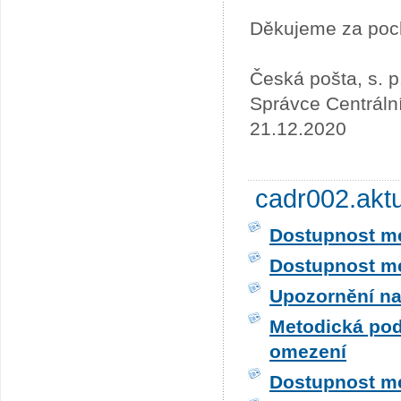
Děkujeme za poc
Česká pošta, s. p
Správce Centráln
21.12.2020
cadr002.akt
Dostupnost me
Dostupnost me
Upozornění na
Metodická pod
omezení
Dostupnost me