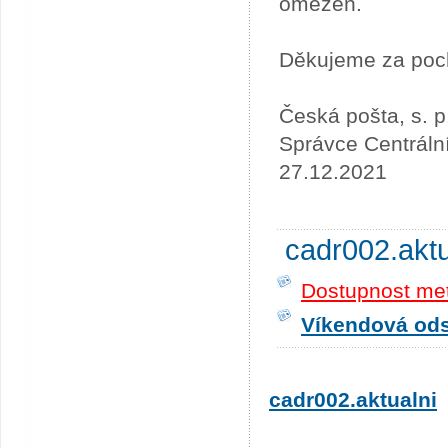
omezen.
Děkujeme za poc
Česká pošta, s. p
Správce Centráln
27.12.2021
cadr002.akt
Dostupnost me
Víkendová odst
cadr002.aktualni