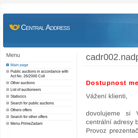
Central Address
cadr002.nad
Menu
Main page
Public auctions in accordance with
Act No. 26/2000 Coll
Dostupnost me
Other auctions
List of auctioneers
Vážení klienti,
Statiscics
Search for public auctions
Others offers
dovolujeme si 
Search for other offers
centrální adresy
Menu.PrimeZadani
Provoz prezentač