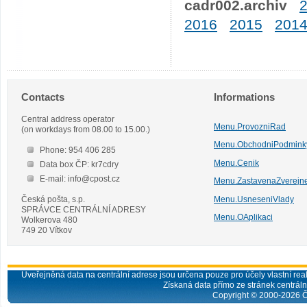
cadr002.archiv
2016
2015
201
Contacts
Informations
Central address operator
Menu.ProvozniRad
(on workdays from 08.00 to 15.00.)
Menu.ObchodniPodmink
Phone: 954 406 285
Menu.Cenik
Data box ČP: kr7cdry
E-mail: info@cpost.cz
Menu.ZastavenaZverejn
Česká pošta, s.p.
Menu.UsneseniVlady
SPRÁVCE CENTRÁLNÍ ADRESY
Menu.OAplikaci
Wolkerova 480
749 20 Vítkov
Uveřejněná data na centrální adrese jsou určena pouze pro účely vlastní real
Získaná data přímo ze stránek centrální
Copyright © 2000-
2026
Č