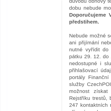
důvodu obnovy te
dobu nebude možn
Doporučujeme V
předstihem.
Nebude možné se 
ani přijímání ne
nutné vyřídit do
pátku 29. 12. do
nedostupné i slu
přihlašovací úda
portály Finančn
služby CzechPOI
možnost získat 
Rejstříku trestů
247 kontaktních