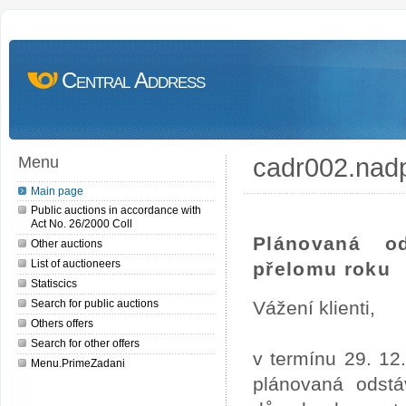
Central Address
cadr002.nad
Menu
Main page
Public auctions in accordance with
Act No. 26/2000 Coll
Plánovaná o
Other auctions
List of auctioneers
přelomu roku
Statiscics
Search for public auctions
Vážení klienti,
Others offers
Search for other offers
v termínu 29. 12
Menu.PrimeZadani
plánovaná odstá