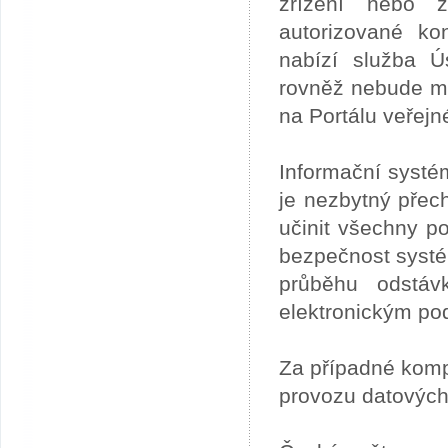
zřízení nebo z
autorizované ko
nabízí služba 
rovněž nebude mo
na Portálu veřejn
Informační systé
je nezbytný přech
učinit všechny p
bezpečnost systém
průběhu odstáv
elektronickým po
Za případné kom
provozu datových