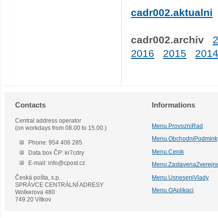
cadr002.aktualni
cadr002.archiv
2016
2015
201
Contacts
Informations
Central address operator
Menu.ProvozniRad
(on workdays from 08.00 to 15.00.)
Menu.ObchodniPodmink
Phone: 954 406 285
Menu.Cenik
Data box ČP: kr7cdry
E-mail: info@cpost.cz
Menu.ZastavenaZverejn
Česká pošta, s.p.
Menu.UsneseniVlady
SPRÁVCE CENTRÁLNÍ ADRESY
Menu.OAplikaci
Wolkerova 480
749 20 Vítkov