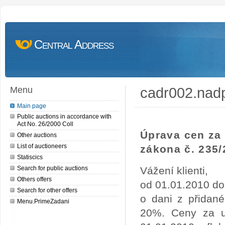
Central Address
cadr002.nad
Menu
Main page
Public auctions in accordance with
Act No. 26/2000 Coll
Úprava cen za 
Other auctions
List of auctioneers
zákona č. 235/
Statiscics
Search for public auctions
Vážení klienti,
Others offers
od 01.01.2010 do
Search for other offers
o dani z přidan
Menu.PrimeZadani
20%. Ceny za uv