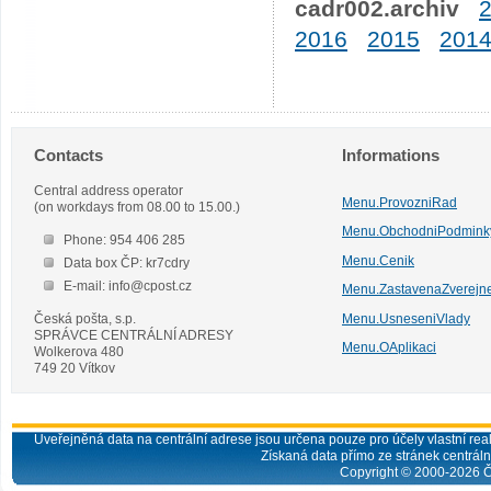
cadr002.archiv
2016
2015
201
Contacts
Informations
Central address operator
Menu.ProvozniRad
(on workdays from 08.00 to 15.00.)
Menu.ObchodniPodmink
Phone: 954 406 285
Menu.Cenik
Data box ČP: kr7cdry
E-mail: info@cpost.cz
Menu.ZastavenaZverejn
Česká pošta, s.p.
Menu.UsneseniVlady
SPRÁVCE CENTRÁLNÍ ADRESY
Menu.OAplikaci
Wolkerova 480
749 20 Vítkov
Uveřejněná data na centrální adrese jsou určena pouze pro účely vlastní real
Získaná data přímo ze stránek centrální
Copyright © 2000-
2026
Č