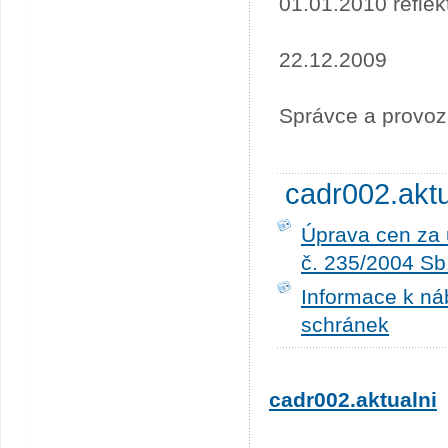
01.01.2010 refle
22.12.2009
Správce a provoz
cadr002.akt
Úprava cen za 
č. 235/2004 Sb
Informace k ná
schránek
cadr002.aktualni