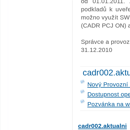
od 01.01.2011. 
podkladů k uveře
možno využít SW
(CADR PCJ ON) a 
Správce a provoz
31.12.2010
cadr002.akt
Nový Provozní 
Dostupnost ope
Pozvánka na w
cadr002.aktualni