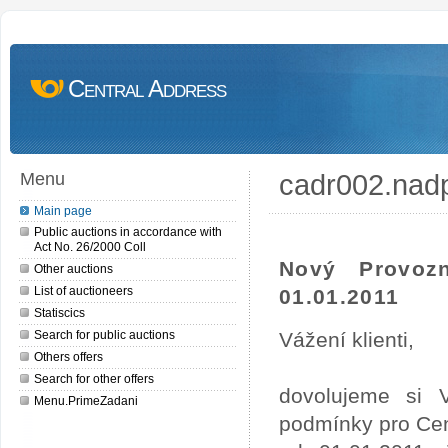
Central Address
cadr002.nad
Menu
Main page
Public auctions in accordance with
Act No. 26/2000 Coll
Nový Provoz
Other auctions
List of auctioneers
01.01.2011
Statiscics
Search for public auctions
Vážení klienti,
Others offers
Search for other offers
dovolujeme si 
Menu.PrimeZadani
podmínky pro Cen