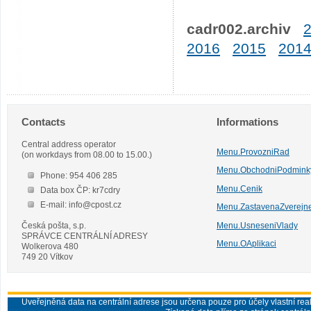
cadr002.archiv
2016
2015
201
Contacts
Informations
Central address operator
Menu.ProvozniRad
(on workdays from 08.00 to 15.00.)
Menu.ObchodniPodmink
Phone: 954 406 285
Menu.Cenik
Data box ČP: kr7cdry
E-mail: info@cpost.cz
Menu.ZastavenaZverejn
Česká pošta, s.p.
Menu.UsneseniVlady
SPRÁVCE CENTRÁLNÍ ADRESY
Menu.OAplikaci
Wolkerova 480
749 20 Vítkov
Uveřejněná data na centrální adrese jsou určena pouze pro účely vlastní real