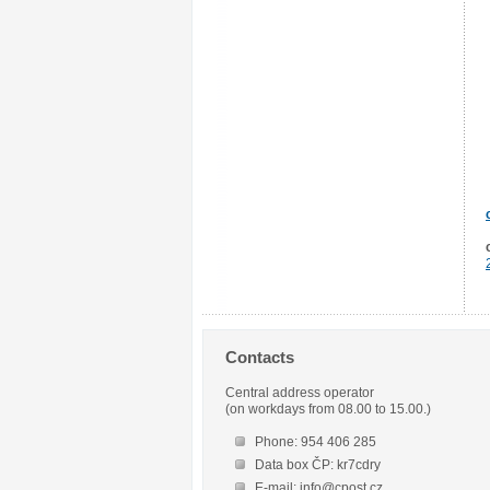
Contacts
Central address operator
(on workdays from 08.00 to 15.00.)
Phone: 954 406 285
Data box ČP: kr7cdry
E-mail: info@cpost.cz