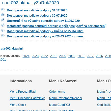
cadr002.aktualityZaRok2020
Dostupnost metodické podpory 31.12.2020
Dostupnost metodické podpory 30.07.2020
Upozornění na výpadky centrální adresy 11.09.2020
Metodická podpora centrální adresy je opět poskytována bez omezení
Dostupnost metodické podpory - změna od 27.04.2020
Dostupnost metodické podpory od 20.03.2020 - změna
cadr002.aktualni
cadr002.archiv
2024
2023
2022
2021
2020
2019
2018
2017
2016
201
2001
Informations
Menu.KeStazeni
Menu.Os
Menu.ProvozniRad
Order forms
Menu.Pre
Menu.ObchodniPodminky
Menu.SwAcrobatReader
Menu.Cas
Menu.Cenik
Menu.CadrPCJ
Certificat