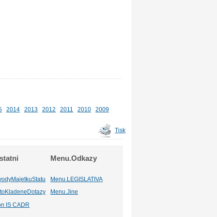
5
2014
2013
2012
2011
2010
2009
Tisk
tatni
Menu.Odkazy
vodyMajetkuStatu
Menu.LEGISLATIVA
toKladeneDotazy
Menu.Jine
ion IS CADR