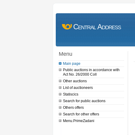
Central Address
Menu
Main page
Public auctions in accordance with
Act No. 26/2000 Coll
Other auctions
List of auctioneers
Statiscics
Search for public auctions
Others offers
Search for other offers
Menu.PrimeZadani