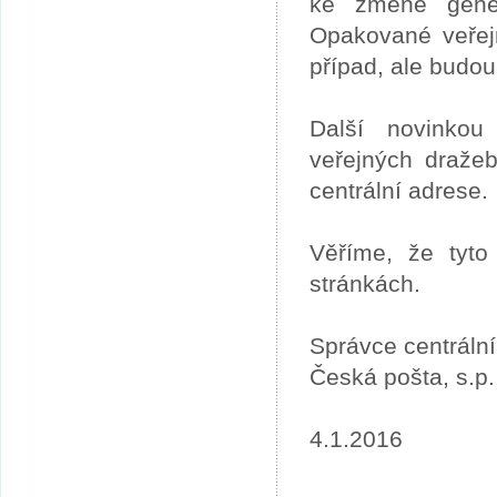
ke změně gener
Opakované veřej
případ, ale budou
Další novinkou
veřejných draže
centrální adrese.
Věříme, že tyto
stránkách.
Správce centráln
Česká pošta, s.p.
4.1.2016