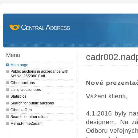
Central Address
cadr002.nad
Menu
Main page
Public auctions in accordance with
Act No. 26/2000 Coll
Nové prezentač
Other auctions
List of auctioneers
Vážení klienti,
Statiscics
Search for public auctions
Others offers
4.1.2016 byly na
Search for other offers
designem. Na zá
Menu.PrimeZadani
Odboru veřejných