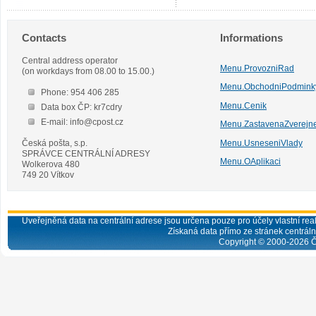
Contacts
Informations
Central address operator
Menu.ProvozniRad
(on workdays from 08.00 to 15.00.)
Menu.ObchodniPodmink
Phone: 954 406 285
Menu.Cenik
Data box ČP: kr7cdry
E-mail: info@cpost.cz
Menu.ZastavenaZverejn
Česká pošta, s.p.
Menu.UsneseniVlady
SPRÁVCE CENTRÁLNÍ ADRESY
Menu.OAplikaci
Wolkerova 480
749 20 Vítkov
Uveřejněná data na centrální adrese jsou určena pouze pro účely vlastní real
Získaná data přímo ze stránek centrální
Copyright © 2000-
2026
Č