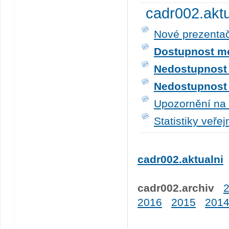
cadr002.akt
Nové prezentač
Dostupnost me
Nedostupnost t
Nedostupnost t
Upozornění na 
Statistiky veře
cadr002.aktualni
cadr002.archiv
2016
2015
201