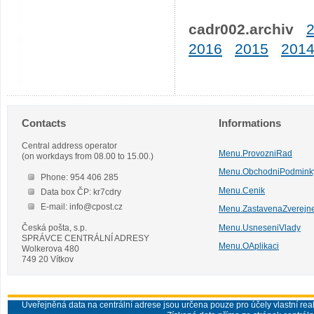
cadr002.archiv
2016
2015
201
Contacts
Informations
Central address operator
Menu.ProvozniRad
(on workdays from 08.00 to 15.00.)
Menu.ObchodniPodmink
Phone: 954 406 285
Menu.Cenik
Data box ČP: kr7cdry
E-mail: info@cpost.cz
Menu.ZastavenaZverejn
Česká pošta, s.p.
Menu.UsneseniVlady
SPRÁVCE CENTRÁLNÍ ADRESY
Menu.OAplikaci
Wolkerova 480
749 20 Vítkov
Uveřejněná data na centrální adrese jsou určena pouze pro účely vlastní real