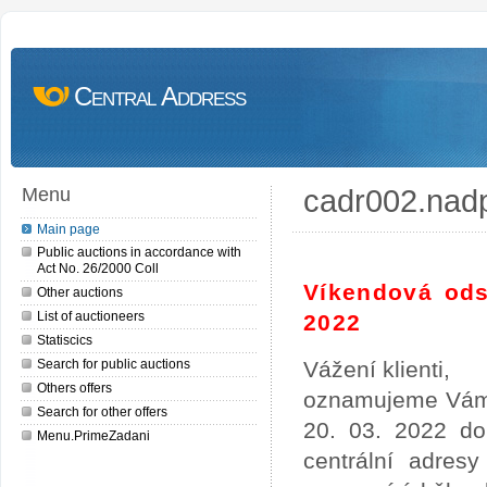
Central Address
cadr002.nad
Menu
Main page
Public auctions in accordance with
Act No. 26/2000 Coll
Víkendová ods
Other auctions
List of auctioneers
2022
Statiscics
Search for public auctions
Vážení klienti,
Others offers
oznamujeme Vám,
Search for other offers
20. 03. 2022 do
Menu.PrimeZadani
centrální adres