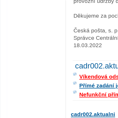
provozní údržby 
Děkujeme za poc
Česká pošta, s. p
Správce Centráln
18.03.2022
cadr002.akt
Víkendová odst
Přímé zadání j
Nefunkční pří
cadr002.aktualni