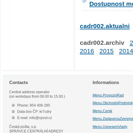
Dostupnost me
cadr002.aktualni
cadr002.archiv
2016
2015
201
Contacts
Informations
Central address operator
Menu.ProvozniRad
(on workdays from 08.00 to 15.00.)
Menu.ObchodniPodmink
Phone: 954 406 285
Menu.Cenik
Data box ČP: kr7cdry
E-mail: info@cpost.cz
Menu.ZastavenaZverejn
Česká pošta, s.p.
Menu.UsneseniVlady
SPRÁVCE CENTRÁLNÍ ADRESY