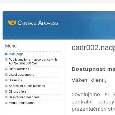
Central Address
cadr002.nad
Menu
Main page
Public auctions in accordance with
Act No. 26/2000 Coll
Dostupnost me
Other auctions
List of auctioneers
Vážení klienti,
Statiscics
Search for public auctions
Others offers
dovolujeme si 
Search for other offers
centrální adre
Menu.PrimeZadani
prezentačních st