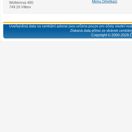
Menu.OAplikaci
Wolkerova 480
749 20 Vítkov
Uveřejněná data na centrální adrese jsou určena pouze pro účely vlastní real
Získaná data přímo ze stránek centrální
Copyright © 2000-
2026
Č