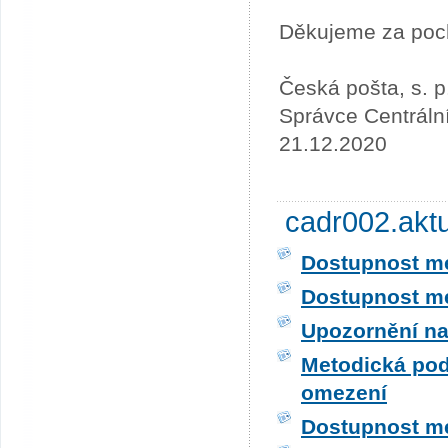
Děkujeme za poc
Česká pošta, s. p
Správce Centráln
21.12.2020
cadr002.akt
Dostupnost me
Dostupnost me
Upozornění na
Metodická pod
omezení
Dostupnost me