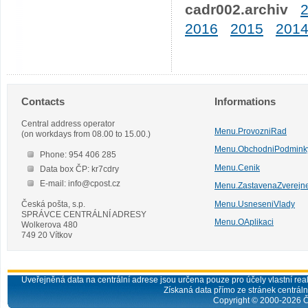
cadr002.archiv
2016
2015
201
Contacts
Informations
Central address operator
Menu.ProvozniRad
(on workdays from 08.00 to 15.00.)
Menu.ObchodniPodmink
Phone: 954 406 285
Menu.Cenik
Data box ČP: kr7cdry
E-mail: info@cpost.cz
Menu.ZastavenaZverejn
Česká pošta, s.p.
Menu.UsneseniVlady
SPRÁVCE CENTRÁLNÍ ADRESY
Menu.OAplikaci
Wolkerova 480
749 20 Vítkov
Uveřejněná data na centrální adrese jsou určena pouze pro účely vlastní real
Získaná data přímo ze stránek centrální
Copyright © 2000-
2026
Č