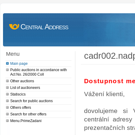
Central Address
cadr002.nad
Menu
Main page
Public auctions in accordance with
Act No. 26/2000 Coll
Dostupnost me
Other auctions
List of auctioneers
Vážení klienti,
Statiscics
Search for public auctions
Others offers
dovolujeme si 
Search for other offers
centrální adres
Menu.PrimeZadani
prezentačních st