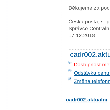
Děkujeme za poc
Česká pošta, s. p
Správce Centráln
17.12.2018
cadr002.akt
Dostupnost me
Odstávka centrá
Změna telefonn
cadr002.aktualni