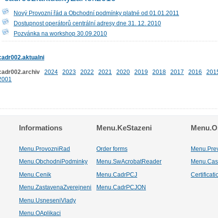
Nový Provozní řád a Obchodní podmínky platné od 01.01.2011
Dostupnost operátorů centrální adresy dne 31. 12. 2010
Pozvánka na workshop 30.09.2010
cadr002.aktualni
cadr002.archiv
2024
2023
2022
2021
2020
2019
2018
2017
2016
201
2001
Informations
Menu.KeStazeni
Menu.Os
Menu.ProvozniRad
Order forms
Menu.Pre
Menu.ObchodniPodminky
Menu.SwAcrobatReader
Menu.Cas
Menu.Cenik
Menu.CadrPCJ
Certificat
Menu.ZastavenaZverejneni
Menu.CadrPCJON
Menu.UsneseniVlady
Menu.OAplikaci