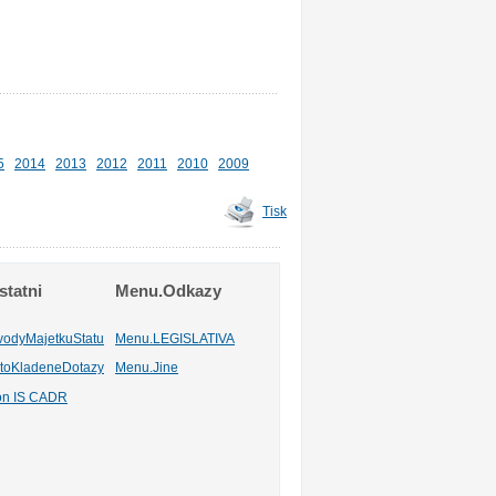
5
2014
2013
2012
2011
2010
2009
Tisk
tatni
Menu.Odkazy
vodyMajetkuStatu
Menu.LEGISLATIVA
toKladeneDotazy
Menu.Jine
ion IS CADR