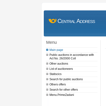
Central Address
Menu
Main page
Public auctions in accordance with
Act No. 26/2000 Coll
Other auctions
List of auctioneers
Statiscics
Search for public auctions
Others offers
Search for other offers
Menu.PrimeZadani