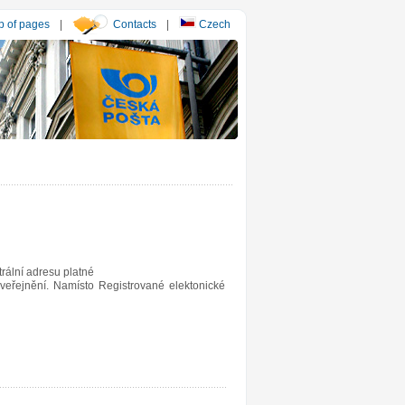
 of pages
|
Contacts
|
Czech
rální adresu platné
veřejnění. Namísto Registrované elektonické