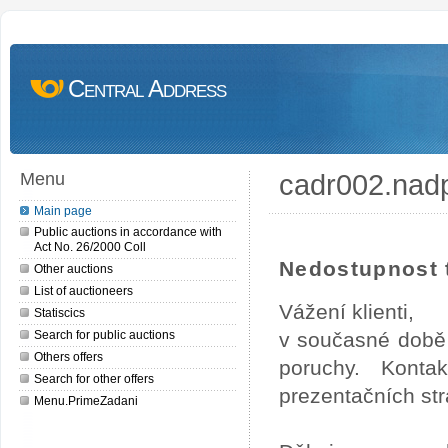
Central Address
cadr002.nad
Menu
Main page
Public auctions in accordance with
Act No. 26/2000 Coll
Nedostupnost t
Other auctions
List of auctioneers
Vážení klienti,
Statiscics
Search for public auctions
v současné době 
Others offers
poruchy. Konta
Search for other offers
prezentačních str
Menu.PrimeZadani