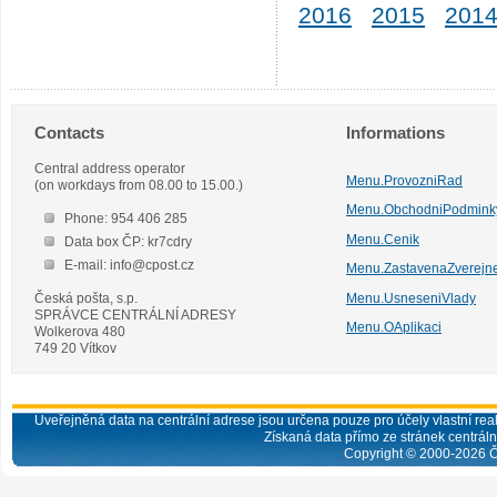
2016
2015
201
Contacts
Informations
Central address operator
Menu.ProvozniRad
(on workdays from 08.00 to 15.00.)
Menu.ObchodniPodmink
Phone: 954 406 285
Menu.Cenik
Data box ČP: kr7cdry
E-mail: info@cpost.cz
Menu.ZastavenaZverejn
Česká pošta, s.p.
Menu.UsneseniVlady
SPRÁVCE CENTRÁLNÍ ADRESY
Menu.OAplikaci
Wolkerova 480
749 20 Vítkov
Uveřejněná data na centrální adrese jsou určena pouze pro účely vlastní real
Získaná data přímo ze stránek centrální
Copyright © 2000-
2026
Č