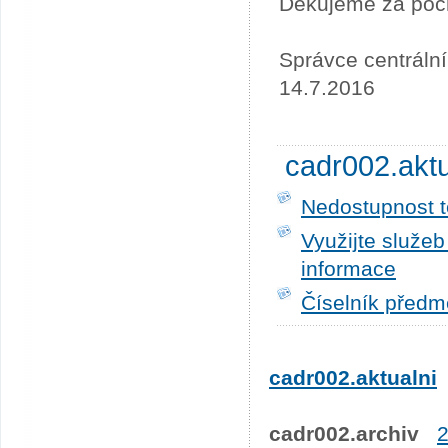
Děkujeme za poc
Správce centráln
14.7.2016
cadr002.akt
Nedostupnost t
Využijte služe
informace
Číselník předm
cadr002.aktualni
cadr002.archiv