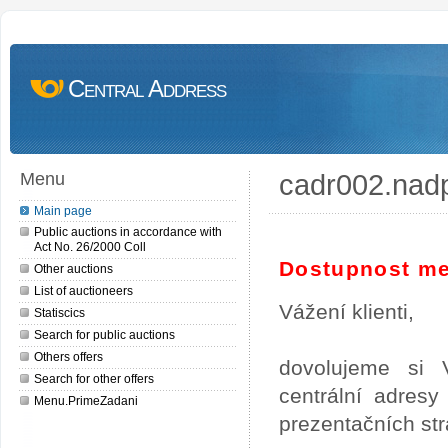
Central Address
cadr002.nad
Menu
Main page
Public auctions in accordance with
Act No. 26/2000 Coll
Dostupnost me
Other auctions
List of auctioneers
Vážení klienti,
Statiscics
Search for public auctions
Others offers
dovolujeme si 
Search for other offers
centrální adres
Menu.PrimeZadani
prezentačních st