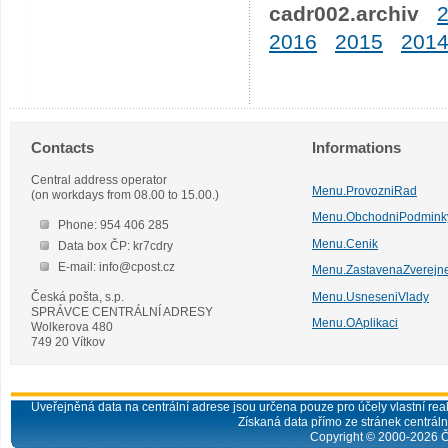
cadr002.archiv
2016
2015
201
Contacts
Informations
Central address operator
Menu.ProvozniRad
(on workdays from 08.00 to 15.00.)
Menu.ObchodniPodmink
Phone: 954 406 285
Menu.Cenik
Data box ČP: kr7cdry
E-mail: info@cpost.cz
Menu.ZastavenaZverejn
Česká pošta, s.p.
Menu.UsneseniVlady
SPRÁVCE CENTRÁLNÍ ADRESY
Menu.OAplikaci
Wolkerova 480
749 20 Vítkov
Uveřejněná data na centrální adrese jsou určena pouze pro účely vlastní real
Získaná data přímo ze stránek centrální
Copyright © 2000-
2026
Č