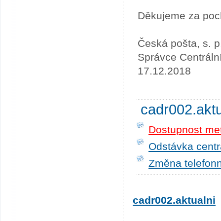
Děkujeme za poc
Česká pošta, s. p
Správce Centráln
17.12.2018
cadr002.akt
Dostupnost me
Odstávka centrá
Změna telefonn
cadr002.aktualni