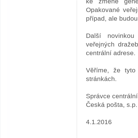
ke změně gener
Opakované veřej
případ, ale budou
Další novinkou
veřejných draže
centrální adrese.
Věříme, že tyto
stránkách.
Správce centráln
Česká pošta, s.p.
4.1.2016