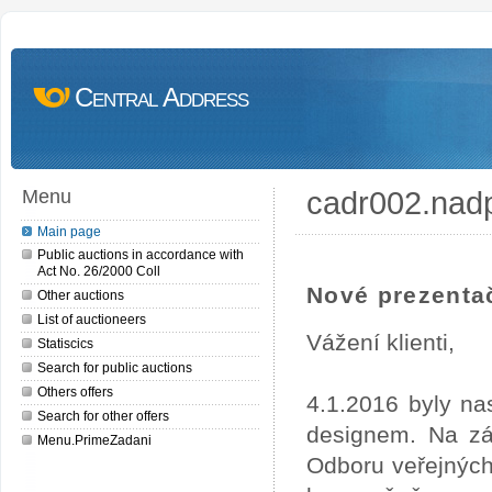
Central Address
cadr002.nad
Menu
Main page
Public auctions in accordance with
Act No. 26/2000 Coll
Nové prezentač
Other auctions
List of auctioneers
Vážení klienti,
Statiscics
Search for public auctions
Others offers
4.1.2016 byly na
Search for other offers
designem. Na zá
Menu.PrimeZadani
Odboru veřejných