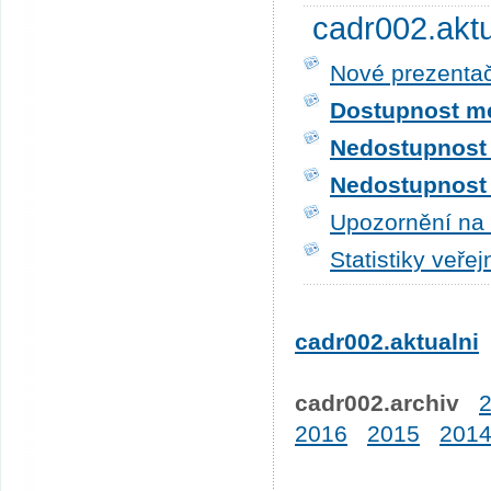
cadr002.akt
Nové prezentač
Dostupnost me
Nedostupnost t
Nedostupnost t
Upozornění na 
Statistiky veře
cadr002.aktualni
cadr002.archiv
2016
2015
201