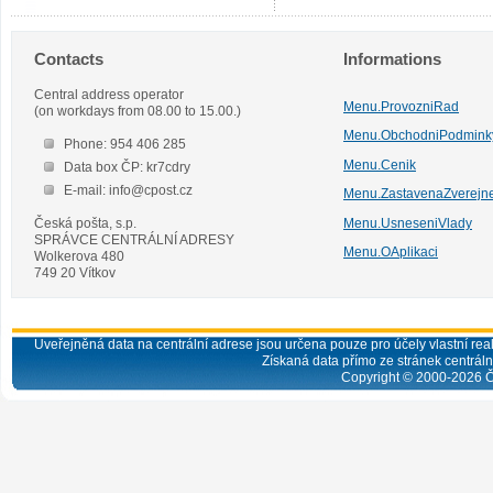
Contacts
Informations
Central address operator
Menu.ProvozniRad
(on workdays from 08.00 to 15.00.)
Menu.ObchodniPodmink
Phone: 954 406 285
Menu.Cenik
Data box ČP: kr7cdry
E-mail: info@cpost.cz
Menu.ZastavenaZverejn
Česká pošta, s.p.
Menu.UsneseniVlady
SPRÁVCE CENTRÁLNÍ ADRESY
Menu.OAplikaci
Wolkerova 480
749 20 Vítkov
Uveřejněná data na centrální adrese jsou určena pouze pro účely vlastní real
Získaná data přímo ze stránek centrální
Copyright © 2000-
2026
Č