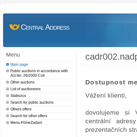
Central Address
cadr002.nad
Menu
Main page
Public auctions in accordance with
Act No. 26/2000 Coll
Dostupnost me
Other auctions
List of auctioneers
Vážení klienti,
Statiscics
Search for public auctions
Others offers
dovolujeme si 
Search for other offers
centrální adre
Menu.PrimeZadani
prezentačních st