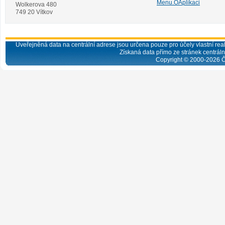
Menu.OAplikaci
Wolkerova 480
749 20 Vítkov
Uveřejněná data na centrální adrese jsou určena pouze pro účely vlastní real
Získaná data přímo ze stránek centrální
Copyright © 2000-
2026
Č