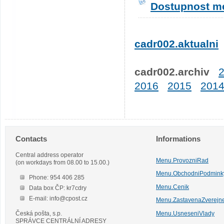
Dostupnost me
cadr002.aktualni
cadr002.archiv
2016
2015
201
Contacts
Informations
Central address operator
Menu.ProvozniRad
(on workdays from 08.00 to 15.00.)
Menu.ObchodniPodmink
Phone: 954 406 285
Menu.Cenik
Data box ČP: kr7cdry
E-mail: info@cpost.cz
Menu.ZastavenaZverejn
Česká pošta, s.p.
Menu.UsneseniVlady
SPRÁVCE CENTRÁLNÍ ADRESY