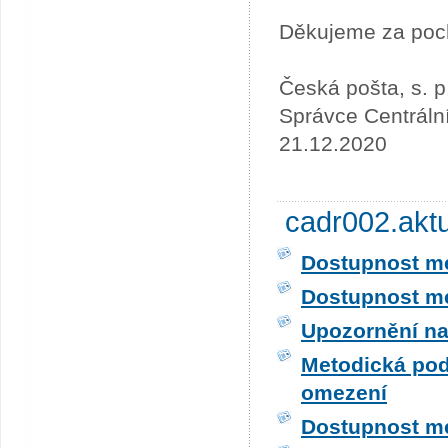
Děkujeme za poc
Česká pošta, s. p
Správce Centráln
21.12.2020
cadr002.akt
Dostupnost me
Dostupnost me
Upozornění na
Metodická pod
omezení
Dostupnost me