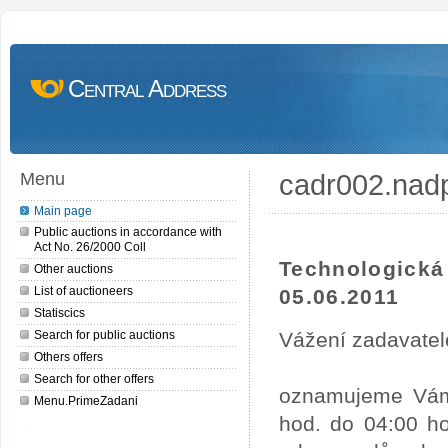
Central Address
cadr002.nad
Menu
Main page
Public auctions in accordance with
Act No. 26/2000 Coll
Technologick
Other auctions
List of auctioneers
05.06.2011
Statiscics
Search for public auctions
Vážení zadavatel
Others offers
Search for other offers
oznamujeme Vám,
Menu.PrimeZadani
hod. do 04:00 ho