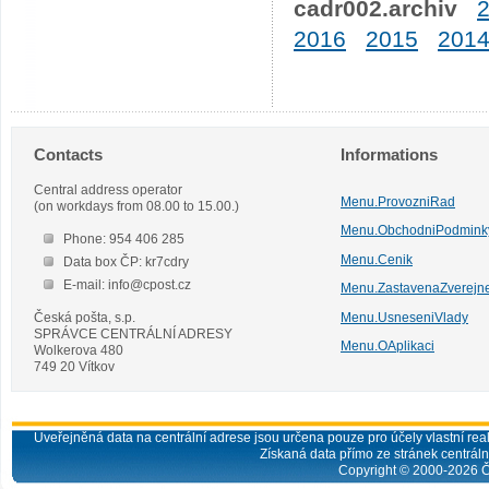
cadr002.archiv
2016
2015
201
Contacts
Informations
Central address operator
Menu.ProvozniRad
(on workdays from 08.00 to 15.00.)
Menu.ObchodniPodmink
Phone: 954 406 285
Menu.Cenik
Data box ČP: kr7cdry
E-mail: info@cpost.cz
Menu.ZastavenaZverejn
Česká pošta, s.p.
Menu.UsneseniVlady
SPRÁVCE CENTRÁLNÍ ADRESY
Menu.OAplikaci
Wolkerova 480
749 20 Vítkov
Uveřejněná data na centrální adrese jsou určena pouze pro účely vlastní real
Získaná data přímo ze stránek centrální
Copyright © 2000-
2026
Č