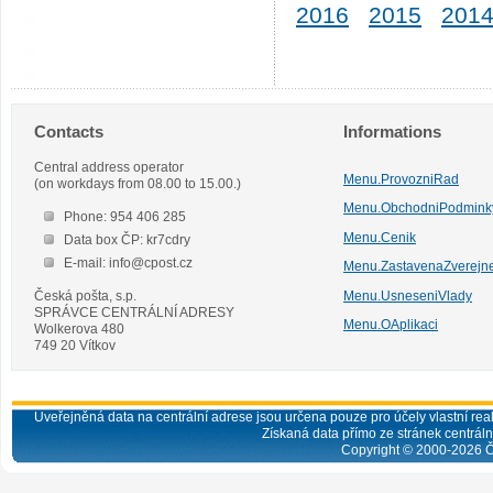
2016
2015
201
Contacts
Informations
Central address operator
Menu.ProvozniRad
(on workdays from 08.00 to 15.00.)
Menu.ObchodniPodmink
Phone: 954 406 285
Menu.Cenik
Data box ČP: kr7cdry
E-mail: info@cpost.cz
Menu.ZastavenaZverejn
Česká pošta, s.p.
Menu.UsneseniVlady
SPRÁVCE CENTRÁLNÍ ADRESY
Menu.OAplikaci
Wolkerova 480
749 20 Vítkov
Uveřejněná data na centrální adrese jsou určena pouze pro účely vlastní real
Získaná data přímo ze stránek centrální
Copyright © 2000-
2026
Č