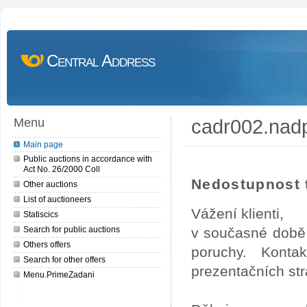
Central Address
cadr002.nad
Menu
Main page
Public auctions in accordance with
Act No. 26/2000 Coll
Nedostupnost t
Other auctions
List of auctioneers
Vážení klienti,
Statiscics
Search for public auctions
v současné době 
Others offers
poruchy. Konta
Search for other offers
prezentačních str
Menu.PrimeZadani