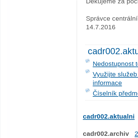
Děkujeme za poc
Správce centráln
14.7.2016
cadr002.akt
Nedostupnost t
Využijte služe
informace
Číselník předm
cadr002.aktualni
cadr002.archiv