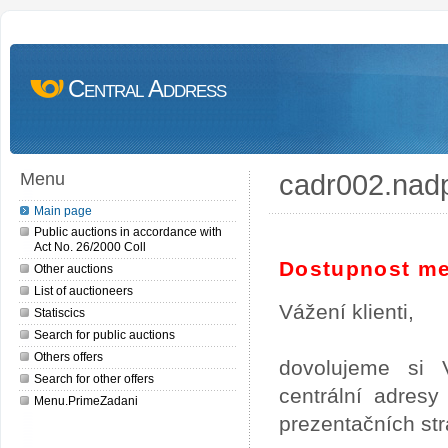
Central Address
cadr002.nad
Menu
Main page
Public auctions in accordance with
Act No. 26/2000 Coll
Dostupnost me
Other auctions
List of auctioneers
Vážení klienti,
Statiscics
Search for public auctions
Others offers
dovolujeme si 
Search for other offers
centrální adres
Menu.PrimeZadani
prezentačních st