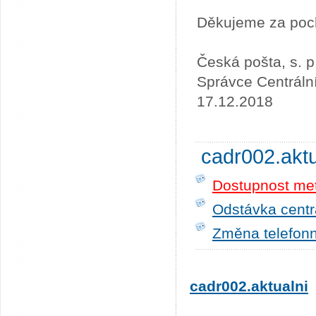
Děkujeme za poc
Česká pošta, s. p
Správce Centráln
17.12.2018
cadr002.akt
Dostupnost me
Odstávka centrá
Změna telefonn
cadr002.aktualni