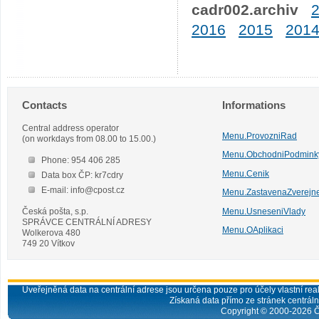
cadr002.archiv
2016
2015
201
Contacts
Informations
Central address operator
Menu.ProvozniRad
(on workdays from 08.00 to 15.00.)
Menu.ObchodniPodmink
Phone: 954 406 285
Menu.Cenik
Data box ČP: kr7cdry
E-mail: info@cpost.cz
Menu.ZastavenaZverejn
Česká pošta, s.p.
Menu.UsneseniVlady
SPRÁVCE CENTRÁLNÍ ADRESY
Menu.OAplikaci
Wolkerova 480
749 20 Vítkov
Uveřejněná data na centrální adrese jsou určena pouze pro účely vlastní real
Získaná data přímo ze stránek centrální
Copyright © 2000-
2026
Č