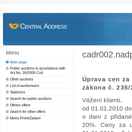
Central Address
cadr002.nad
Menu
Main page
Public auctions in accordance with
Act No. 26/2000 Coll
Úprava cen za 
Other auctions
List of auctioneers
zákona č. 235/
Statiscics
Search for public auctions
Vážení klienti,
Others offers
od 01.01.2010 do
Search for other offers
o dani z přidan
Menu.PrimeZadani
20%. Ceny za uv