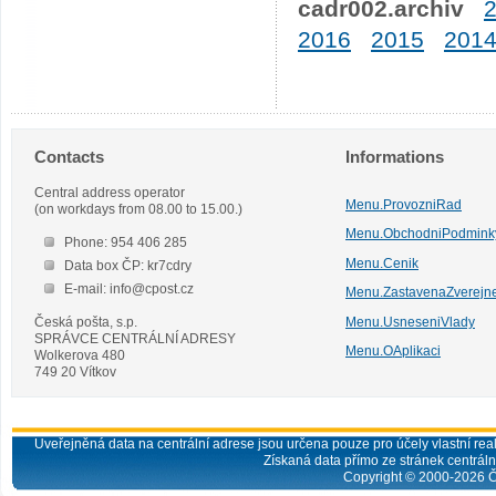
cadr002.archiv
2016
2015
201
Contacts
Informations
Central address operator
Menu.ProvozniRad
(on workdays from 08.00 to 15.00.)
Menu.ObchodniPodmink
Phone: 954 406 285
Menu.Cenik
Data box ČP: kr7cdry
E-mail: info@cpost.cz
Menu.ZastavenaZverejn
Česká pošta, s.p.
Menu.UsneseniVlady
SPRÁVCE CENTRÁLNÍ ADRESY
Menu.OAplikaci
Wolkerova 480
749 20 Vítkov
Uveřejněná data na centrální adrese jsou určena pouze pro účely vlastní real
Získaná data přímo ze stránek centrální
Copyright © 2000-
2026
Č