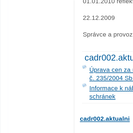
01.01.2010 refle
22.12.2009
Správce a provoz
cadr002.akt
Úprava cen za 
č. 235/2004 Sb
Informace k ná
schránek
cadr002.aktualni