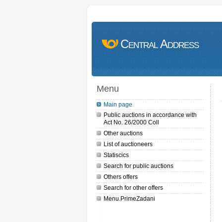
Central Address
Menu
Main page
Public auctions in accordance with
Act No. 26/2000 Coll
Other auctions
List of auctioneers
Statiscics
Search for public auctions
Others offers
Search for other offers
Menu.PrimeZadani