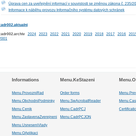
Úprava cen za uveřejnění informací v souvislosti se změnou zákona č. 235/2
Informace k náběhu provozu Informačního systému datových schránek
cadr002.aktualni
cadr002.archiv
2024
2023
2022
2021
2020
2019
2018
2017
2016
201
2001
Informations
Menu.KeStazeni
Menu.Os
Menu.ProvozniRad
Order forms
Menu.Pre
Menu.ObchodniPodminky
Menu.SwAcrobatReader
Menu.Cas
Menu.Cenik
Menu.CadrPCJ
Certificat
Menu.ZastavenaZverejneni
Menu.CadrPCJON
Menu.UsneseniVlady
Menu.OAplikaci