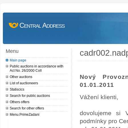
Central Address
cadr002.nad
Menu
Main page
Public auctions in accordance with
Act No. 26/2000 Coll
Nový Provoz
Other auctions
List of auctioneers
01.01.2011
Statiscics
Search for public auctions
Vážení klienti,
Others offers
Search for other offers
dovolujeme si 
Menu.PrimeZadani
podmínky pro Cen