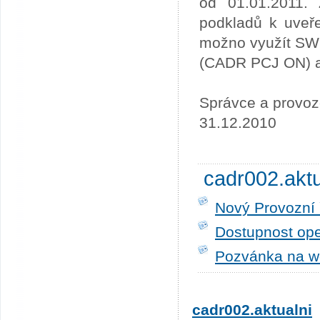
od 01.01.2011. 
podkladů k uveře
možno využít SW
(CADR PCJ ON) a 
Správce a provoz
31.12.2010
cadr002.akt
Nový Provozní 
Dostupnost ope
Pozvánka na w
cadr002.aktualni