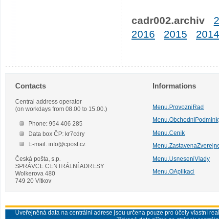
cadr002.archiv
2016
2015
201
Contacts
Informations
Central address operator
Menu.ProvozniRad
(on workdays from 08.00 to 15.00.)
Menu.ObchodniPodmink
Phone: 954 406 285
Menu.Cenik
Data box ČP: kr7cdry
E-mail: info@cpost.cz
Menu.ZastavenaZverejn
Česká pošta, s.p.
Menu.UsneseniVlady
SPRÁVCE CENTRÁLNÍ ADRESY
Menu.OAplikaci
Wolkerova 480
749 20 Vítkov
Uveřejněná data na centrální adrese jsou určena pouze pro účely vlastní real