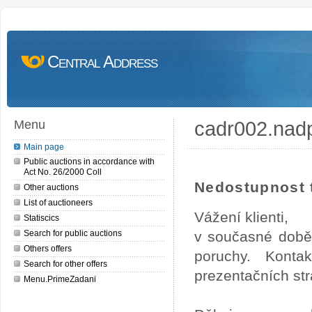
Central Address
cadr002.nad
Menu
Main page
Public auctions in accordance with
Act No. 26/2000 Coll
Nedostupnost t
Other auctions
List of auctioneers
Vážení klienti,
Statiscics
Search for public auctions
v současné době
Others offers
poruchy. Konta
Search for other offers
prezentačních str
Menu.PrimeZadani