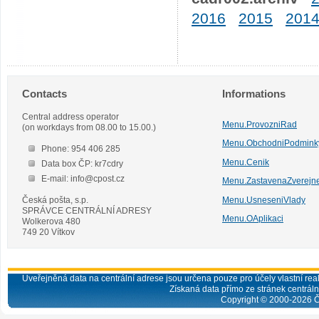
2016
2015
201
Contacts
Informations
Central address operator
Menu.ProvozniRad
(on workdays from 08.00 to 15.00.)
Menu.ObchodniPodmink
Phone: 954 406 285
Menu.Cenik
Data box ČP: kr7cdry
E-mail: info@cpost.cz
Menu.ZastavenaZverejn
Česká pošta, s.p.
Menu.UsneseniVlady
SPRÁVCE CENTRÁLNÍ ADRESY
Menu.OAplikaci
Wolkerova 480
749 20 Vítkov
Uveřejněná data na centrální adrese jsou určena pouze pro účely vlastní real
Získaná data přímo ze stránek centrální
Copyright © 2000-
2026
Č