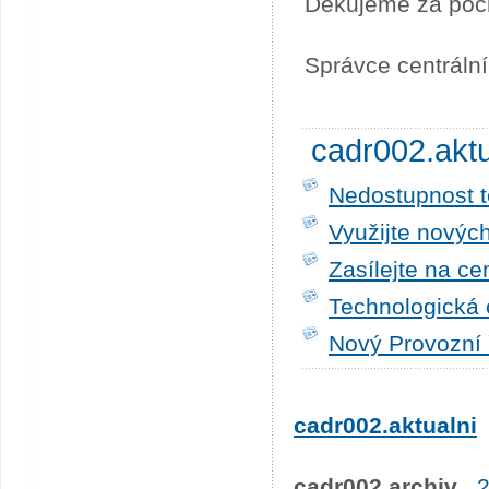
Děkujeme za poc
Správce centráln
cadr002.akt
Nedostupnost t
Využijte novýc
Zasílejte na ce
Technologická 
Nový Provozní 
cadr002.aktualni
cadr002.archiv