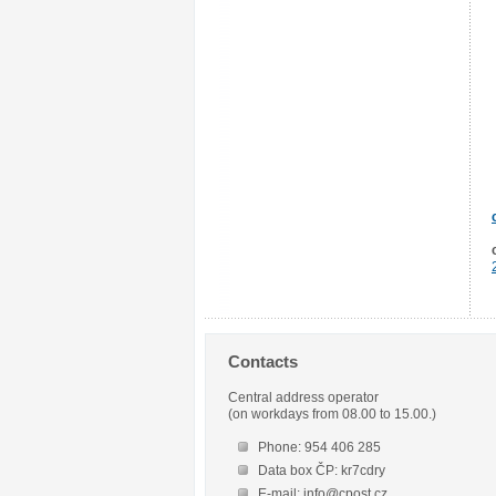
Contacts
Central address operator
(on workdays from 08.00 to 15.00.)
Phone: 954 406 285
Data box ČP: kr7cdry
E-mail: info@cpost.cz