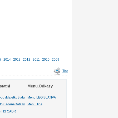
5
2014
2013
2012
2011
2010
2009
Tisk
tatni
Menu.Odkazy
vodyMajetkuStatu
Menu.LEGISLATIVA
toKladeneDotazy
Menu.Jine
ion IS CADR