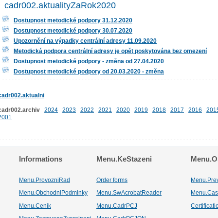
cadr002.aktualityZaRok2020
Dostupnost metodické podpory 31.12.2020
Dostupnost metodické podpory 30.07.2020
Upozornění na výpadky centrální adresy 11.09.2020
Metodická podpora centrální adresy je opět poskytována bez omezení
Dostupnost metodické podpory - změna od 27.04.2020
Dostupnost metodické podpory od 20.03.2020 - změna
cadr002.aktualni
cadr002.archiv
2024
2023
2022
2021
2020
2019
2018
2017
2016
201
2001
Informations
Menu.KeStazeni
Menu.Os
Menu.ProvozniRad
Order forms
Menu.Pre
Menu.ObchodniPodminky
Menu.SwAcrobatReader
Menu.Cas
Menu.Cenik
Menu.CadrPCJ
Certificat