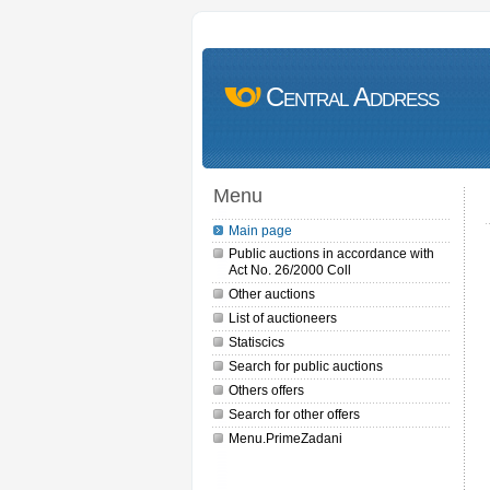
Central Address
Menu
Main page
Public auctions in accordance with
Act No. 26/2000 Coll
Other auctions
List of auctioneers
Statiscics
Search for public auctions
Others offers
Search for other offers
Menu.PrimeZadani