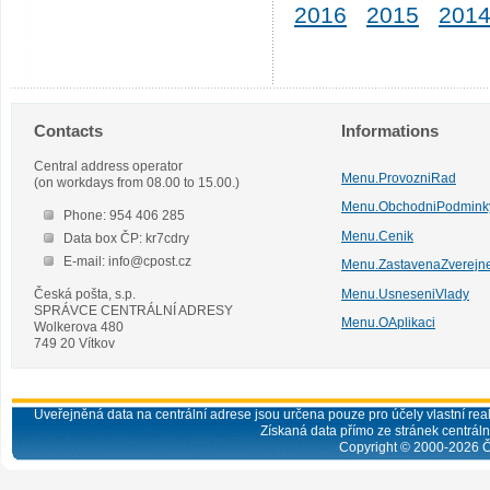
2016
2015
201
Contacts
Informations
Central address operator
Menu.ProvozniRad
(on workdays from 08.00 to 15.00.)
Menu.ObchodniPodmink
Phone: 954 406 285
Menu.Cenik
Data box ČP: kr7cdry
E-mail: info@cpost.cz
Menu.ZastavenaZverejn
Česká pošta, s.p.
Menu.UsneseniVlady
SPRÁVCE CENTRÁLNÍ ADRESY
Menu.OAplikaci
Wolkerova 480
749 20 Vítkov
Uveřejněná data na centrální adrese jsou určena pouze pro účely vlastní real
Získaná data přímo ze stránek centrální
Copyright © 2000-
2026
Č