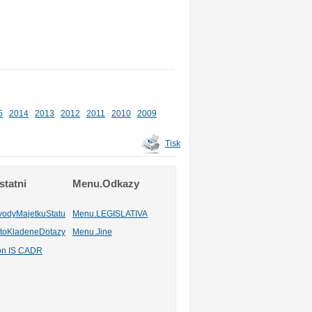
5
2014
2013
2012
2011
2010
2009
Tisk
tatni
Menu.Odkazy
vodyMajetkuStatu
Menu.LEGISLATIVA
toKladeneDotazy
Menu.Jine
ion IS CADR