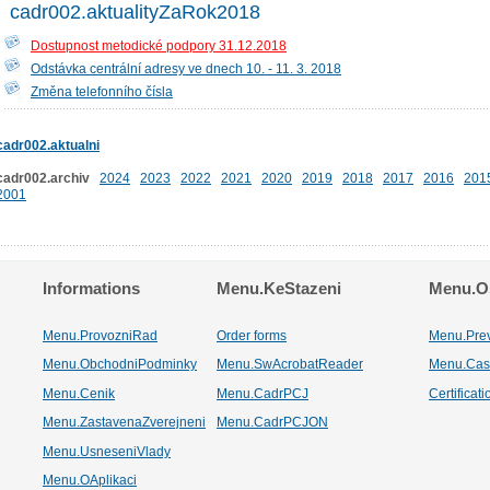
cadr002.aktualityZaRok2018
Dostupnost metodické podpory 31.12.2018
Odstávka centrální adresy ve dnech 10. - 11. 3. 2018
Změna telefonního čísla
cadr002.aktualni
cadr002.archiv
2024
2023
2022
2021
2020
2019
2018
2017
2016
201
2001
Informations
Menu.KeStazeni
Menu.Os
Menu.ProvozniRad
Order forms
Menu.Pre
Menu.ObchodniPodminky
Menu.SwAcrobatReader
Menu.Cas
Menu.Cenik
Menu.CadrPCJ
Certificat
Menu.ZastavenaZverejneni
Menu.CadrPCJON
Menu.UsneseniVlady
Menu.OAplikaci