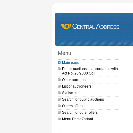
Central Address
Menu
Main page
Public auctions in accordance with
Act No. 26/2000 Coll
Other auctions
List of auctioneers
Statiscics
Search for public auctions
Others offers
Search for other offers
Menu.PrimeZadani