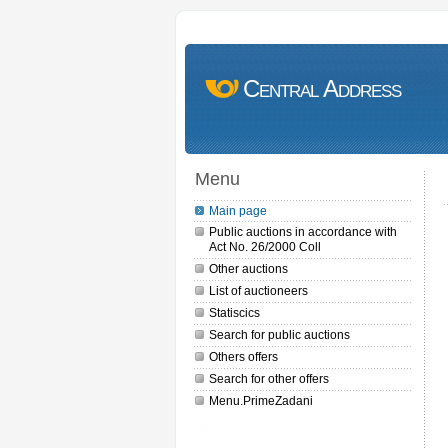
Central Address
Menu
Main page
Public auctions in accordance with
Act No. 26/2000 Coll
Other auctions
List of auctioneers
Statiscics
Search for public auctions
Others offers
Search for other offers
Menu.PrimeZadani