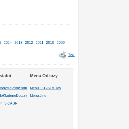
5
2014
2013
2012
2011
2010
2009
Tisk
tatni
Menu.Odkazy
vodyMajetkuStatu
Menu.LEGISLATIVA
toKladeneDotazy
Menu.Jine
ion IS CADR