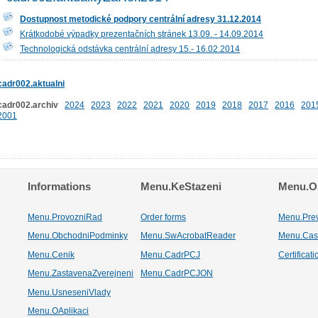
Dostupnost metodické podpory centrální adresy 31.12.2014
Krátkodobé výpadky prezentačních stránek 13.09. - 14.09.2014
Technologická odstávka centrální adresy 15.- 16.02.2014
cadr002.aktualni
cadr002.archiv
2024
2023
2022
2021
2020
2019
2018
2017
2016
201
2001
Informations
Menu.KeStazeni
Menu.Os
Menu.ProvozniRad
Order forms
Menu.Pre
Menu.ObchodniPodminky
Menu.SwAcrobatReader
Menu.Cas
Menu.Cenik
Menu.CadrPCJ
Certificat
Menu.ZastavenaZverejneni
Menu.CadrPCJON
Menu.UsneseniVlady
Menu.OAplikaci