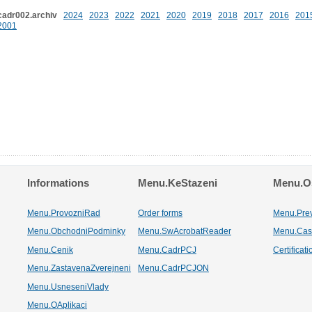
cadr002.archiv
2024
2023
2022
2021
2020
2019
2018
2017
2016
201
2001
Informations
Menu.KeStazeni
Menu.Os
Menu.ProvozniRad
Order forms
Menu.Pre
Menu.ObchodniPodminky
Menu.SwAcrobatReader
Menu.Cas
Menu.Cenik
Menu.CadrPCJ
Certificat
Menu.ZastavenaZverejneni
Menu.CadrPCJON
Menu.UsneseniVlady
Menu.OAplikaci