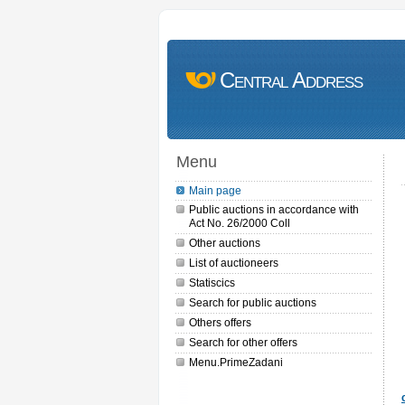
Central Address
Menu
Main page
Public auctions in accordance with
Act No. 26/2000 Coll
Other auctions
List of auctioneers
Statiscics
Search for public auctions
Others offers
Search for other offers
Menu.PrimeZadani