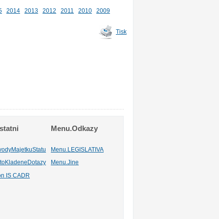
5
2014
2013
2012
2011
2010
2009
Tisk
tatni
Menu.Odkazy
vodyMajetkuStatu
Menu.LEGISLATIVA
toKladeneDotazy
Menu.Jine
ion IS CADR