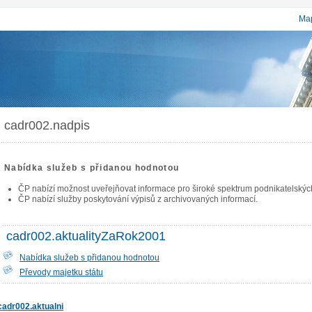
Map
cadr002.nadpis
Nabídka služeb s přidanou hodnotou
ČP nabízí možnost uveřejňovat informace pro široké spektrum podnikatelských 
ČP nabízí služby poskytování výpisů z archivovaných informací.
cadr002.aktualityZaRok2001
Nabídka služeb s přidanou hodnotou
Převody majetku státu
cadr002.aktualni