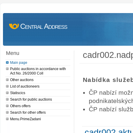
Central Address
cadr002.nad
Menu
Main page
Public auctions in accordance with
Act No. 26/2000 Coll
Nabídka služe
Other auctions
List of auctioneers
ČP nabízí možn
Statiscics
Search for public auctions
podnikatelských
Others offers
ČP nabízí služb
Search for other offers
Menu.PrimeZadani
cadr002.akt