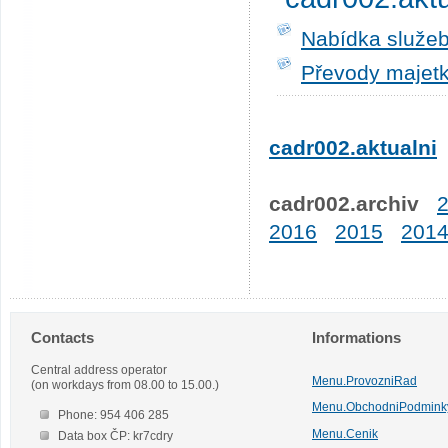
Nabídka služeb
Převody majetk
cadr002.aktualni
cadr002.archiv
2016
2015
201
Contacts
Informations
Central address operator
Menu.ProvozniRad
(on workdays from 08.00 to 15.00.)
Menu.ObchodniPodmink
Phone: 954 406 285
Menu.Cenik
Data box ČP: kr7cdry