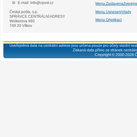
E-mail: info@cpost.cz
Menu.ZastavenaZverejn
Česká pošta, s.p.
Menu.UsneseniVlady
SPRÁVCE CENTRÁLNÍ ADRESY
Menu.OAplikaci
Wolkerova 480
749 20 Vítkov
Uveřejněná data na centrální adrese jsou určena pouze pro účely vlastní real
Získaná data přímo ze stránek centrální
Copyright © 2000-
2026
Č