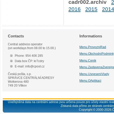
cadr002.archiv
2016
2015
201
Contacts
Informations
Central address operator
Menu.ProvozniRad
(on workdays from 08.00 to 15.00.)
Menu.ObchodniPodmink
Phone: 954 406 285
Menu.Cenik
Data box ČP: kr7cdry
E-mail: info@cpost.cz
Menu.ZastavenaZverejn
Česká pošta, s.p.
Menu.UsneseniVlady
SPRÁVCE CENTRÁLNÍ ADRESY
Menu.OAplikaci
Wolkerova 480
749 20 Vítkov
Uveřejněná data na centrální adrese jsou určena pouze pro účely vlastní real
Získaná data přímo ze stránek centrální
Copyright © 2000-
2026
Č