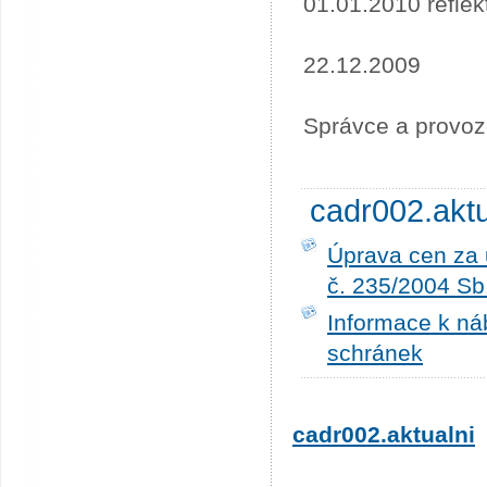
01.01.2010 refle
22.12.2009
Správce a provoz
cadr002.akt
Úprava cen za 
č. 235/2004 Sb
Informace k ná
schránek
cadr002.aktualni