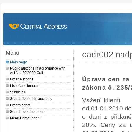
Central Address
cadr002.nad
Menu
Main page
Public auctions in accordance with
Act No. 26/2000 Coll
Úprava cen za 
Other auctions
List of auctioneers
zákona č. 235/
Statiscics
Search for public auctions
Vážení klienti,
Others offers
od 01.01.2010 do
Search for other offers
o dani z přidan
Menu.PrimeZadani
20%. Ceny za uv