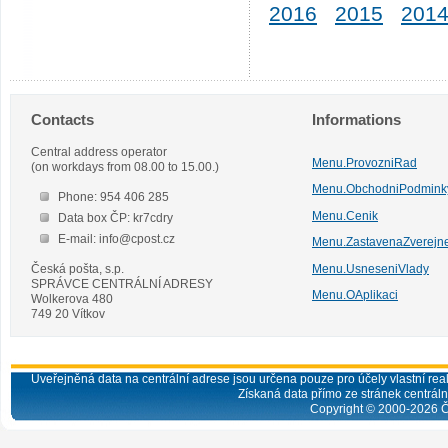
2016
2015
201
Contacts
Informations
Central address operator
Menu.ProvozniRad
(on workdays from 08.00 to 15.00.)
Menu.ObchodniPodmink
Phone: 954 406 285
Menu.Cenik
Data box ČP: kr7cdry
E-mail: info@cpost.cz
Menu.ZastavenaZverejn
Česká pošta, s.p.
Menu.UsneseniVlady
SPRÁVCE CENTRÁLNÍ ADRESY
Menu.OAplikaci
Wolkerova 480
749 20 Vítkov
Uveřejněná data na centrální adrese jsou určena pouze pro účely vlastní real
Získaná data přímo ze stránek centrální
Copyright © 2000-
2026
Č