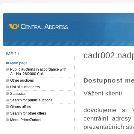
Central Address
cadr002.nad
Menu
Main page
Public auctions in accordance with
Act No. 26/2000 Coll
Dostupnost me
Other auctions
List of auctioneers
Vážení klienti,
Statiscics
Search for public auctions
Others offers
dovolujeme si 
Search for other offers
centrální adres
Menu.PrimeZadani
prezentačních st