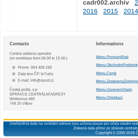
cadr002.archiv
2016
2015
201
Contacts
Informations
Central address operator
Menu.ProvozniRad
(on workdays from 08.00 to 15.00.)
Menu.ObchodniPodmink
Phone: 954 406 285
Menu.Cenik
Data box ČP: kr7cdry
E-mail: info@cpost.cz
Menu.ZastavenaZverejn
Česká pošta, s.p.
Menu.UsneseniVlady
SPRÁVCE CENTRÁLNÍ ADRESY
Menu.OAplikaci
Wolkerova 480
749 20 Vítkov
Uveřejněná data na centrální adrese jsou určena pouze pro účely vlastní real
Získaná data přímo ze stránek centrální
Copyright © 2000-
2026
Č