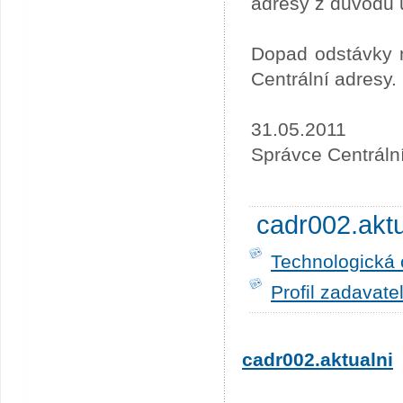
adresy z důvodu 
Dopad odstávky n
Centrální adresy.
31.05.2011
Správce Centráln
cadr002.akt
Technologická 
Profil zadavate
cadr002.aktualni