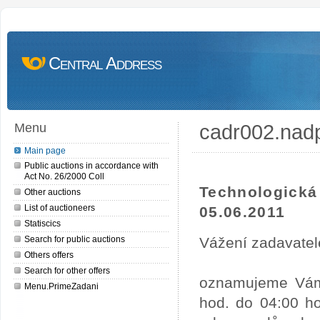
Central Address
cadr002.nad
Menu
Main page
Public auctions in accordance with
Act No. 26/2000 Coll
Technologick
Other auctions
List of auctioneers
05.06.2011
Statiscics
Search for public auctions
Vážení zadavatel
Others offers
Search for other offers
oznamujeme Vám,
Menu.PrimeZadani
hod. do 04:00 ho